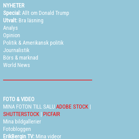
NYHETER
Special:
Allt om Donald Trump
Utvalt:
Bra läsning
Analys
Opinion
Politik
&
Amerikansk politik
Journalistik
Börs & marknad
World News
FOTO & VIDEO
MINA FOTON TILL SALU
ADOBE STOCK
|
SHUTTERSTOCK
|
PICFAIR
Mina bildgallerier
Fotobloggen
ErikBergin TV:
Mina videor