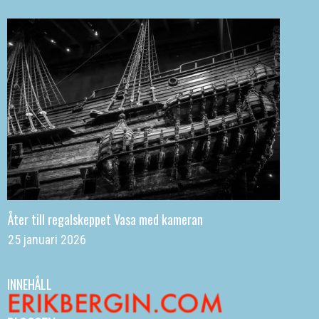
Åter till regalskeppet Vasa med kameran
25 januari 2026
INNEHÅLL