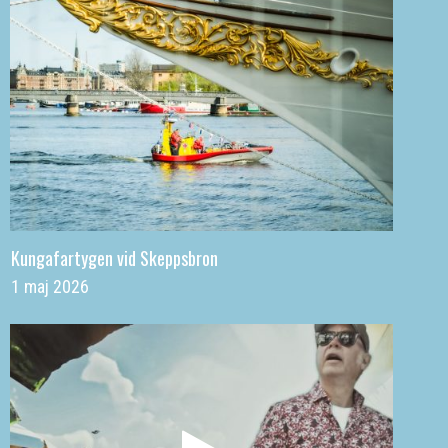
Kungafartygen vid Skeppsbron
1 maj 2026