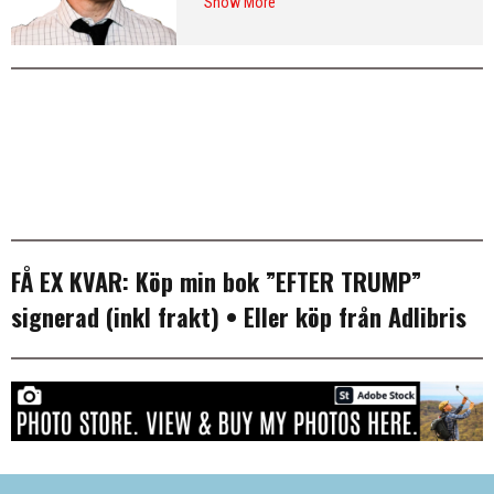
Show More
från Washington DC och var SvD:s
korrespondent i New York 2013–
2016. Arkiv:
publicerade artiklar
. Följ
Erik på
Twitter
och på
LinkedIn
.
Mer
info & CV
.
FÅ EX KVAR:
Köp min bok ”EFTER TRUMP”
signerad (inkl frakt)
• Eller köp från
Adlibris