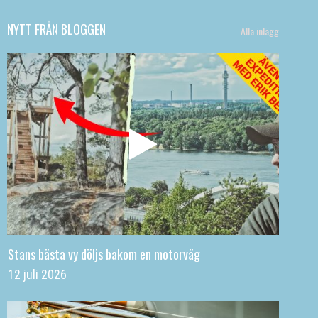
NYTT FRÅN BLOGGEN
Alla inlägg
Stans bästa vy döljs bakom en motorväg
12 juli 2026