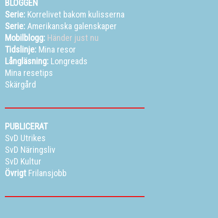
BLOGGEN
Serie:
Korrelivet bakom kulisserna
Serie:
Amerikanska galenskaper
Mobilblogg:
Händer just nu
Tidslinje:
Mina resor
Långläsning:
Longreads
Mina resetips
Skärgård
PUBLICERAT
SvD Utrikes
SvD Näringsliv
SvD Kultur
Övrigt
Frilansjobb