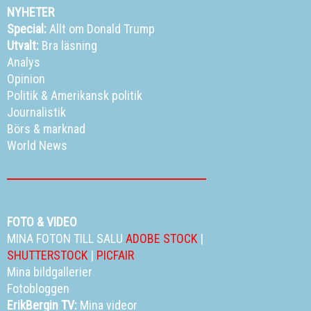
NYHETER
Special:
Allt om Donald Trump
Utvalt:
Bra läsning
Analys
Opinion
Politik
&
Amerikansk politik
Journalistik
Börs & marknad
World News
FOTO & VIDEO
MINA FOTON TILL SALU
ADOBE STOCK
|
SHUTTERSTOCK
|
PICFAIR
Mina bildgallerier
Fotobloggen
ErikBergin TV:
Mina videor