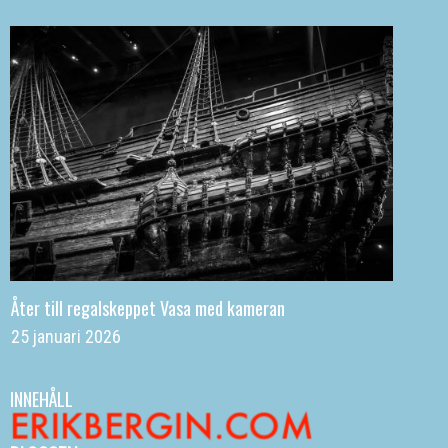
Åter till regalskeppet Vasa med kameran
25 januari 2026
INNEHÅLL