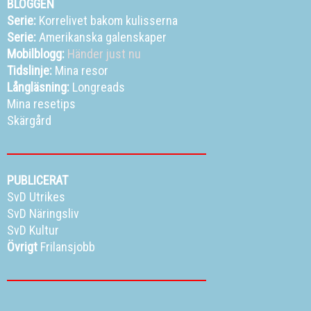
BLOGGEN
Serie:
Korrelivet bakom kulisserna
Serie:
Amerikanska galenskaper
Mobilblogg:
Händer just nu
Tidslinje:
Mina resor
Långläsning:
Longreads
Mina resetips
Skärgård
PUBLICERAT
SvD Utrikes
SvD Näringsliv
SvD Kultur
Övrigt
Frilansjobb