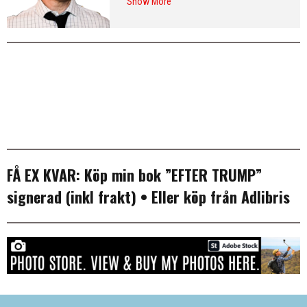
Show More
från Washington DC och var SvD:s
korrespondent i New York 2013–
2016. Arkiv:
publicerade artiklar
. Följ
Erik på
Twitter
och på
LinkedIn
.
Mer
info & CV
.
FÅ EX KVAR:
Köp min bok ”EFTER TRUMP”
signerad (inkl frakt)
• Eller köp från
Adlibris