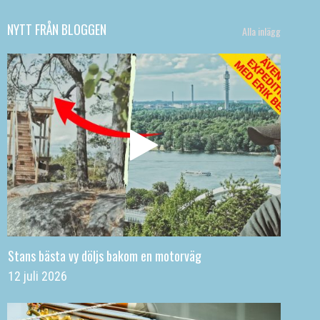
NYTT FRÅN BLOGGEN
Alla inlägg
Stans bästa vy döljs bakom en motorväg
12 juli 2026