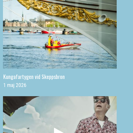
Kungafartygen vid Skeppsbron
1 maj 2026