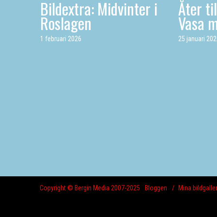
Bildextra: Midvinter i
Åter ti
Roslagen
Vasa 
1 februari 2026
25 januari 20
Copyright © Bergin Media 2007-2025
Bloggen
Mina bildgaller