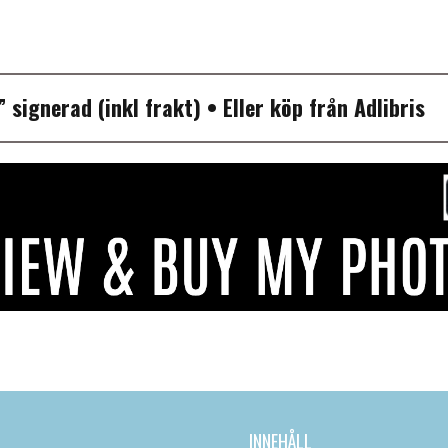
P”
signerad (inkl frakt)
• Eller köp från
Adlibris
INNEHÅLL