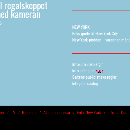
ll regalskeppet
med kameran
26
NEW YORK
Eriks guide till New York City
New York-podden
– varannan mån
Info/Om Erik Bergin
Info in English
Sajtens publicistiska regler
Integritetspolicy
ier
TV
Resetips
Alla dessa resor
Eriks New York
Info
Curri