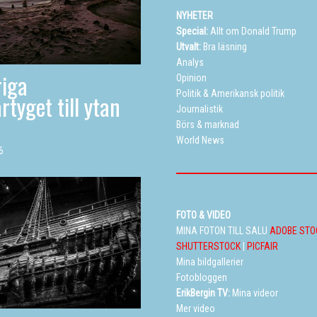
NYHETER
Special:
Allt om Donald Trump
Utvalt:
Bra läsning
Analys
iga
Opinion
Politik
&
Amerikansk politik
rtyget till ytan
Journalistik
Börs & marknad
World News
6
FOTO & VIDEO
MINA FOTON TILL SALU
ADOBE STO
SHUTTERSTOCK
|
PICFAIR
Mina bildgallerier
Fotobloggen
ErikBergin TV:
Mina videor
Mer video