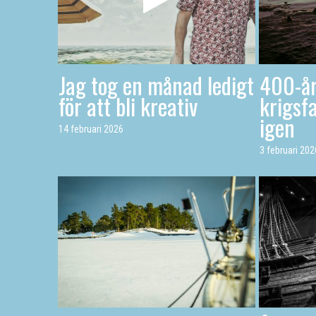
Jag tog en månad ledigt
400-år
för att bli kreativ
krigsfa
igen
14 februari 2026
3 februari 202