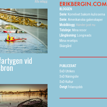
Alla inlägg
BLOGGEN
Serie:
Korrelivet bakom kulisserna
Serie:
Amerikanska galenskaper
Mobilblogg:
Händer just nu
Tidslinje:
Mina resor
Långläsning:
Longreads
Mina resetips
Skärgård
artygen vid
sbron
PUBLICERAT
SvD Utrikes
SvD Näringsliv
SvD Kultur
Övrigt
Frilansjobb