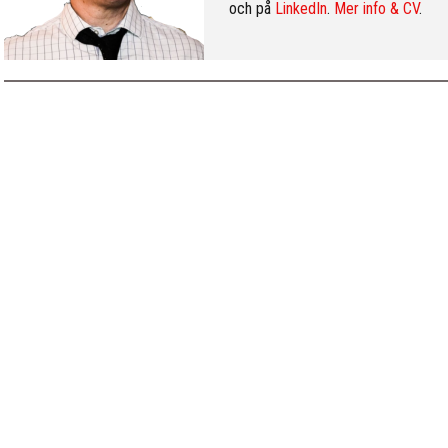
och på
LinkedIn
.
Mer info & CV
.