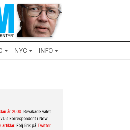
O
NYC
INFO
dan år 2000
. Bevakade valet
SvD:s korrespondent i New
 artiklar
. Följ Erik på
Twitter