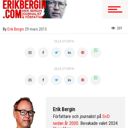
237
By
Erik Bergin
29 mars 2015
DELA STORYN
DELA STORYN
Erik Bergin
Författare och journalist på
SvD
sedan år 2000
. Bevakade valet 2024