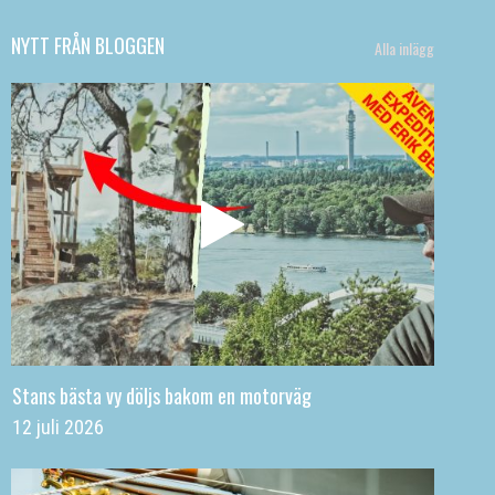
NYTT FRÅN BLOGGEN
Alla inlägg
Stans bästa vy döljs bakom en motorväg
12 juli 2026