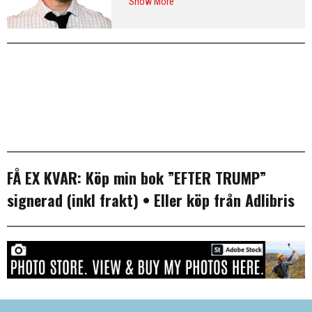
Show More
från Washington DC och var SvD:s
korrespondent i New York 2013–
2016. Arkiv:
publicerade artiklar
. Följ
Erik på
Twitter
och på
LinkedIn
.
Mer
info & CV
.
FÅ EX KVAR:
Köp min bok ”EFTER TRUMP”
signerad (inkl frakt)
• Eller köp från
Adlibris