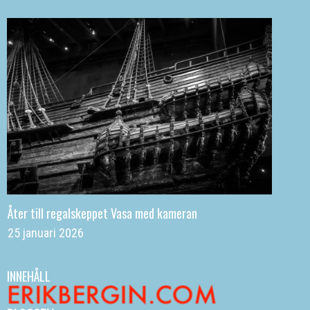
Åter till regalskeppet Vasa med kameran
25 januari 2026
INNEHÅLL