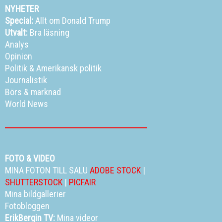
NYHETER
Special:
Allt om Donald Trump
Utvalt:
Bra läsning
Analys
Opinion
Politik
&
Amerikansk politik
Journalistik
Börs & marknad
World News
FOTO & VIDEO
MINA FOTON TILL SALU
ADOBE STOCK
|
SHUTTERSTOCK
|
PICFAIR
Mina bildgallerier
Fotobloggen
ErikBergin TV:
Mina videor