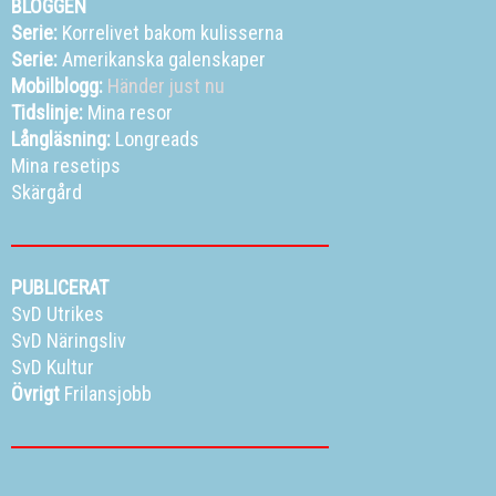
BLOGGEN
Serie:
Korrelivet bakom kulisserna
Serie:
Amerikanska galenskaper
Mobilblogg:
Händer just nu
Tidslinje:
Mina resor
Långläsning:
Longreads
Mina resetips
Skärgård
PUBLICERAT
SvD Utrikes
SvD Näringsliv
SvD Kultur
Övrigt
Frilansjobb