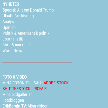
NYHETER
Special:
Allt om Donald Trump
Utvalt:
Bra läsning
Analys
Opinion
Politik
&
Amerikansk politik
Journalistik
Börs & marknad
World News
FOTO & VIDEO
MINA FOTON TILL SALU
ADOBE STOCK
|
SHUTTERSTOCK
|
PICFAIR
Mina bildgallerier
Fotobloggen
ErikBergin TV:
Mina videor