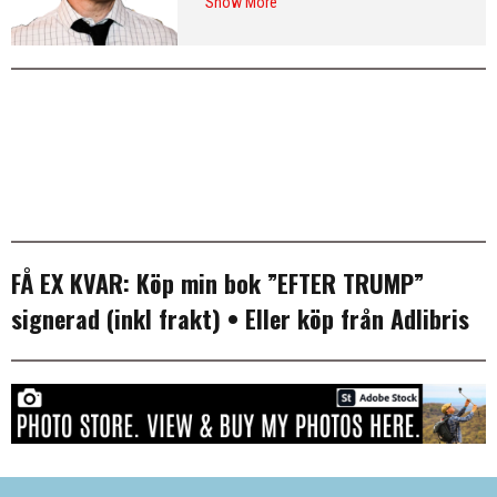
Show More
från Washington DC och var SvD:s
korrespondent i New York 2013–
2016. Arkiv:
publicerade artiklar
. Följ
Erik på
Twitter
och på
LinkedIn
.
Mer
info & CV
.
FÅ EX KVAR:
Köp min bok ”EFTER TRUMP”
signerad (inkl frakt)
• Eller köp från
Adlibris