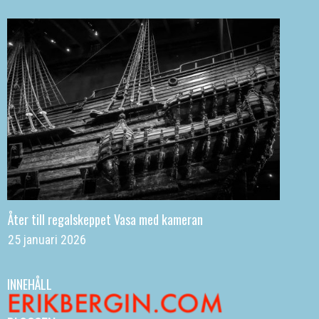
Åter till regalskeppet Vasa med kameran
25 januari 2026
INNEHÅLL