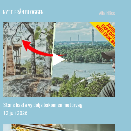
NYTT FRÅN BLOGGEN
Alla inlägg
Stans bästa vy döljs bakom en motorväg
12 juli 2026