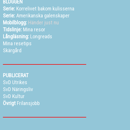
BLOGGEN
Serie:
Korrelivet bakom kulisserna
Serie:
Amerikanska galenskaper
Mobilblogg:
Händer just nu
Tidslinje:
Mina resor
Långläsning:
Longreads
Mina resetips
Skärgård
PUBLICERAT
SvD Utrikes
SvD Näringsliv
SvD Kultur
Övrigt
Frilansjobb