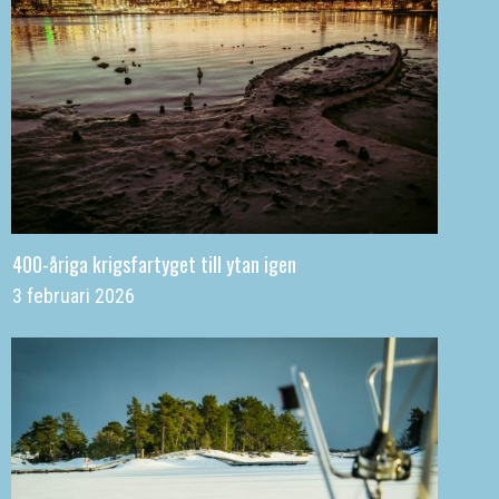
400-åriga krigsfartyget till ytan igen
3 februari 2026