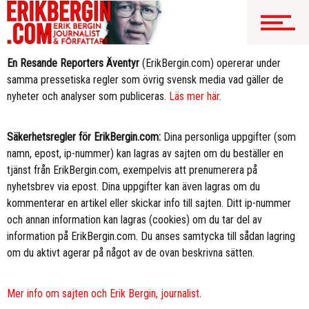
En Resande Reporters Äventyr
(ErikBergin.com) opererar under
samma pressetiska regler som övrig svensk media vad gäller de
nyheter och analyser som publiceras.
Läs mer här
.
Säkerhetsregler för ErikBergin.com:
Dina personliga uppgifter (som
namn, epost, ip-nummer) kan lagras av sajten om du beställer en
tjänst från ErikBergin.com, exempelvis att prenumerera på
nyhetsbrev via epost. Dina uppgifter kan även lagras om du
kommenterar en artikel eller skickar info till sajten. Ditt ip-nummer
och annan information kan lagras (cookies) om du tar del av
information på ErikBergin.com. Du anses samtycka till sådan lagring
om du aktivt agerar på något av de ovan beskrivna sätten.
Mer info om sajten och Erik Bergin, journalist
.