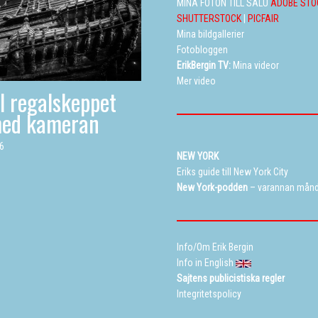
MINA FOTON TILL SALU
ADOBE STO
SHUTTERSTOCK
|
PICFAIR
Mina bildgallerier
Fotobloggen
ErikBergin TV:
Mina videor
Mer video
ll regalskeppet
med kameran
26
NEW YORK
Eriks guide till New York City
New York-podden
– varannan mån
Info/Om Erik Bergin
Info in English
Sajtens publicistiska regler
Integritetspolicy