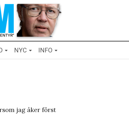
O
NYC
INFO
rsom jag åker först