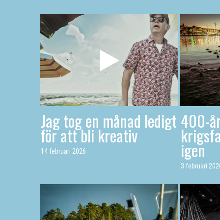
Jag tog en månad ledigt
400-år
för att bli kreativ
krigsfa
igen
14 februari 2026
3 februari 202