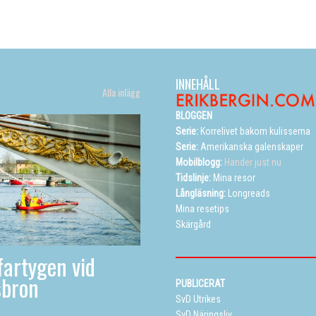
INNEHÅLL
Alla inlägg
BLOGGEN
Serie:
Korrelivet bakom kulisserna
Serie:
Amerikanska galenskaper
Mobilblogg:
Händer just nu
Tidslinje:
Mina resor
Långläsning:
Longreads
Mina resetips
Skärgård
artygen vid
sbron
PUBLICERAT
SvD Utrikes
SvD Näringsliv