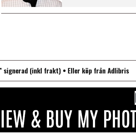
P”
signerad (inkl frakt)
• Eller köp från
Adlibris