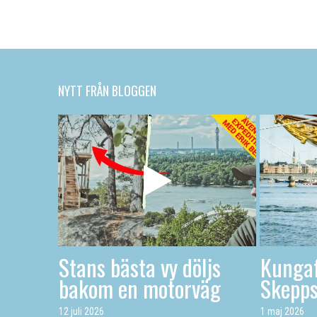
NYTT FRÅN BLOGGEN
Stans bästa vy döljs
Kungaf
bakom en motorväg
Skepp
12 juli 2026
1 maj 2026