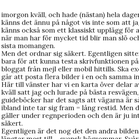
imorgon kväll, och hade (nästan) hela dagen
känns det ännu på något vis inte som att j
känns också som ett klassiskt upplägg för 
när man har för mycket tid blir man slö och
sista momangen.
Men det ordnar sig säkert. Egentligen sitt
bara för att kunna testa skrivfunktionen på
bloggat från mejl eller mobil hittills. Ska 
går att posta flera bilder i en och samma in
Här till vänster har vi en karta över delar 
kväll satt jag och lurade på bästa resvägen,
guideböcker har det sagts att vägarna är s
ibland inte tar sig fram = lång restid. Men 
gäller under regnperioden och den är ju int
säkert.
Egentligen är det nog det den andra bilden
längtar mest till – svensk högsommar. Svår