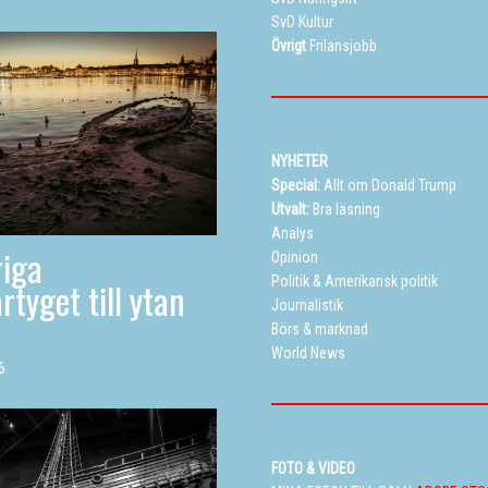
SvD Kultur
Övrigt
Frilansjobb
NYHETER
Special:
Allt om Donald Trump
Utvalt:
Bra läsning
Analys
iga
Opinion
Politik
&
Amerikansk politik
rtyget till ytan
Journalistik
Börs & marknad
World News
6
FOTO & VIDEO