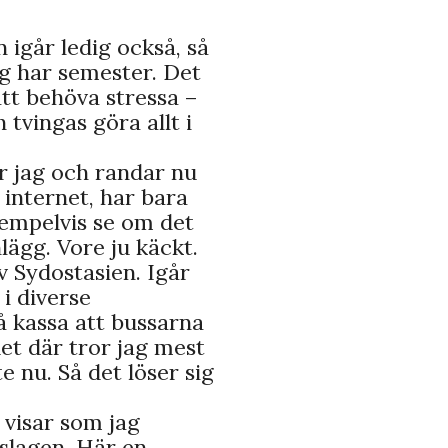
 igår ledig också, så
ag har semester. Det
att behöva stressa –
 tvingas göra allt i
er jag och randar nu
 internet, har bara
exempelvis se om det
lägg. Vore ju käckt.
av Sydostasien. Igår
 i diverse
å kassa att bussarna
det där tror jag mest
e nu. Så det löser sig
 visar som jag
slagen. Här en