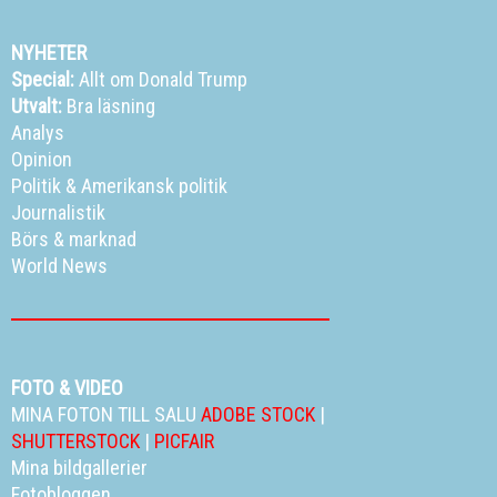
NYHETER
Special:
Allt om Donald Trump
Utvalt:
Bra läsning
Analys
Opinion
Politik
&
Amerikansk politik
Journalistik
Börs & marknad
World News
FOTO & VIDEO
MINA FOTON TILL SALU
ADOBE STOCK
|
SHUTTERSTOCK
|
PICFAIR
Mina bildgallerier
Fotobloggen