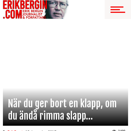
När du ger bort en klapp, om
du ändå rimma slapp…