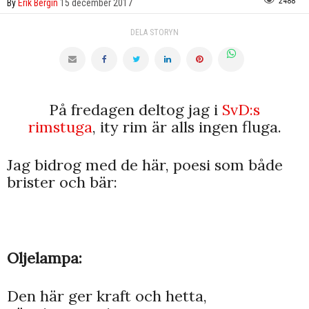
2488
By
Erik Bergin
15 december 2017
DELA STORYN
På fredagen deltog jag i
SvD:s
rimstuga
, ity rim är alls ingen fluga.
Jag bidrog med de här, poesi som både
brister och bär:
Oljelampa:
Den här ger kraft och hetta,