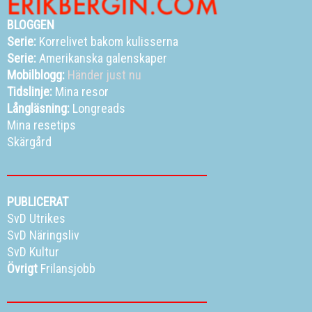
BLOGGEN
Serie:
Korrelivet bakom kulisserna
Serie:
Amerikanska galenskaper
Mobilblogg:
Händer just nu
Tidslinje:
Mina resor
Långläsning:
Longreads
Mina resetips
Skärgård
PUBLICERAT
SvD Utrikes
SvD Näringsliv
SvD Kultur
Övrigt
Frilansjobb