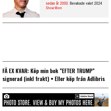
sedan år 2000
. Bevakade valet 2024
Show More
från Washington DC och var SvD:s
korrespondent i New York 2013–
2016. Arkiv:
publicerade artiklar
. Följ
Erik på
Twitter
och på
LinkedIn
.
Mer
info & CV
.
FÅ EX KVAR:
Köp min bok ”EFTER TRUMP”
signerad (inkl frakt)
• Eller köp från
Adlibris