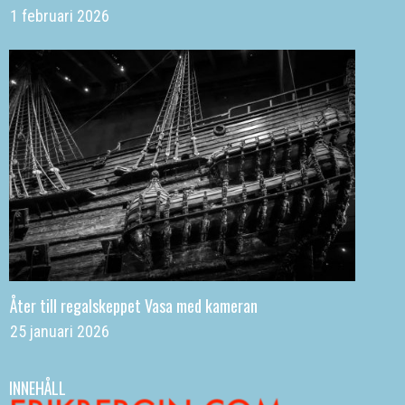
1 februari 2026
Åter till regalskeppet Vasa med kameran
25 januari 2026
INNEHÅLL