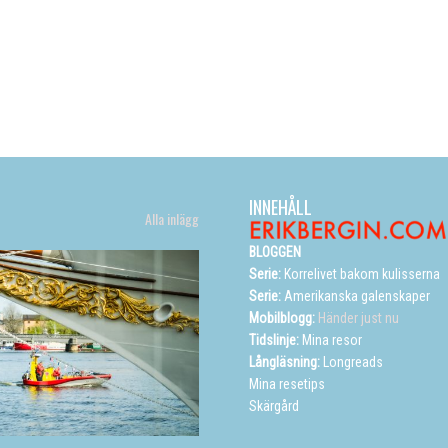
INNEHÅLL
Alla inlägg
BLOGGEN
Serie:
Korrelivet bakom kulisserna
Serie:
Amerikanska galenskaper
Mobilblogg:
Händer just nu
Tidslinje:
Mina resor
Långläsning:
Longreads
Mina resetips
Skärgård