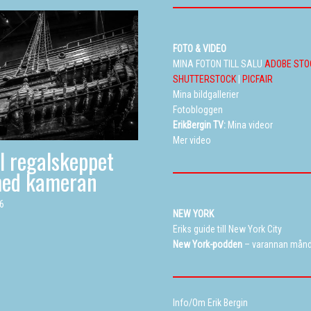
FOTO & VIDEO
MINA FOTON TILL SALU
ADOBE STO
SHUTTERSTOCK
|
PICFAIR
Mina bildgallerier
Fotobloggen
ErikBergin TV:
Mina videor
Mer video
ll regalskeppet
med kameran
26
NEW YORK
Eriks guide till New York City
New York-podden
– varannan mån
Info/Om Erik Bergin