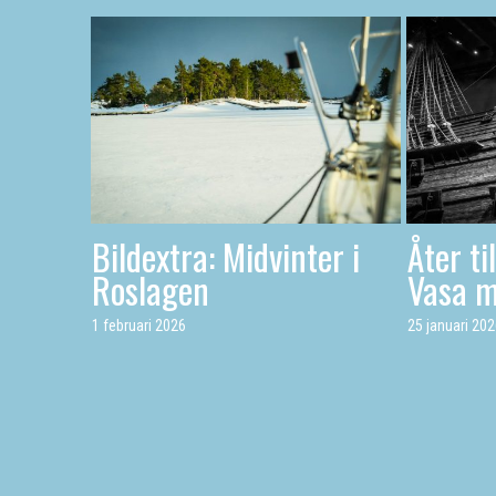
Bildextra: Midvinter i
Åter ti
Roslagen
Vasa 
1 februari 2026
25 januari 20