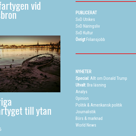
artygen vid
sbron
PUBLICERAT
SvD Utrikes
SvD Näringsliv
SvD Kultur
Övrigt
Frilansjobb
NYHETER
Special:
Allt om Donald Trump
Utvalt:
Bra läsning
Analys
iga
Opinion
Politik
&
Amerikansk politik
rtyget till ytan
Journalistik
Börs & marknad
World News
6