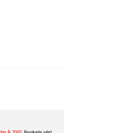
dan år 2000
. Bevakade valet