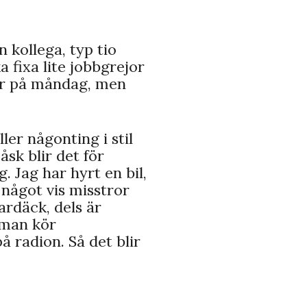
 kollega, typ tio
a fixa lite jobbgrejor
ar på måndag, men
ler någonting i stil
sk blir det för
. Jag har hyrt en bil,
å något vis misstror
rdäck, dels är
 man kör
 radion. Så det blir