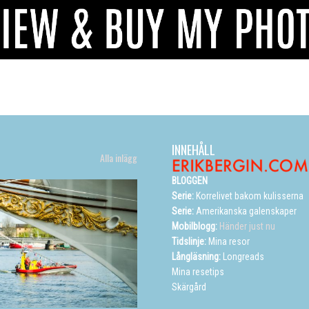
INNEHÅLL
Alla inlägg
BLOGGEN
Serie:
Korrelivet bakom kulisserna
Serie:
Amerikanska galenskaper
Mobilblogg:
Händer just nu
Tidslinje:
Mina resor
Långläsning:
Longreads
Mina resetips
Skärgård