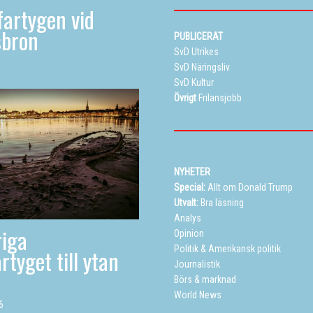
artygen vid
sbron
PUBLICERAT
SvD Utrikes
SvD Näringsliv
SvD Kultur
Övrigt
Frilansjobb
NYHETER
Special:
Allt om Donald Trump
Utvalt:
Bra läsning
Analys
iga
Opinion
Politik
&
Amerikansk politik
rtyget till ytan
Journalistik
Börs & marknad
World News
6