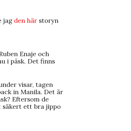
e jag
den här
storyn
 Ruben Enaje och
u i påsk. Det finns
under visar, tagen
ack in Manila. Det är
åsk? Eftersom de
t säkert ett bra jippo