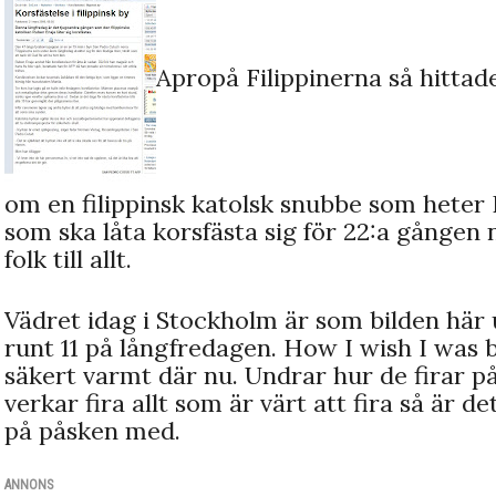
Apropå Filippinerna så hittad
om en filippinsk katolsk snubbe som heter
som ska låta korsfästa sig för 22:a gången n
folk till allt.
Vädret idag i Stockholm är som bilden här 
runt 11 på långfredagen. How I wish I was b
säkert varmt där nu. Undrar hur de firar p
verkar fira allt som är värt att fira så är de
på påsken med.
ANNONS