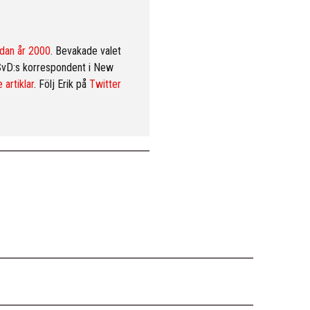
dan år 2000
. Bevakade valet
SvD:s korrespondent i New
 artiklar
. Följ Erik på
Twitter