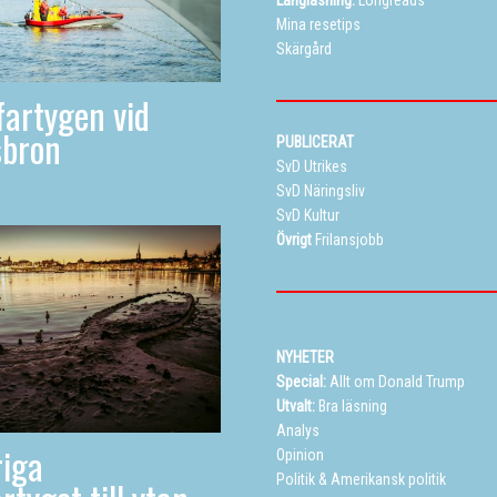
Långläsning:
Longreads
Mina resetips
Skärgård
artygen vid
sbron
PUBLICERAT
SvD Utrikes
SvD Näringsliv
SvD Kultur
Övrigt
Frilansjobb
NYHETER
Special:
Allt om Donald Trump
Utvalt:
Bra läsning
Analys
iga
Opinion
Politik
&
Amerikansk politik