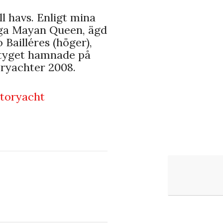
ll havs. Enligt mina
ånga Mayan Queen, ägd
Bailléres (höger),
rtyget hamnade på
toryachter 2008.
toryacht