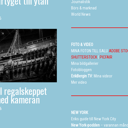
rtyget till ytan
Journalistik
Börs & marknad
World News
6
FOTO & VIDEO
MINA FOTON TILL SALU
ADOBE STO
SHUTTERSTOCK
|
PICFAIR
Mina bildgallerier
Fotobloggen
ErikBergin TV:
Mina videor
Mer video
ll regalskeppet
med kameran
26
NEW YORK
Eriks guide till New York City
New York-podden
– varannan mån