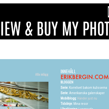
INNEHÅLL
Alla inlägg
BLOGGEN
Serie:
Korrelivet bakom kulisserna
Serie:
Amerikanska galenskaper
Mobilblogg:
Händer just nu
Tidslinje:
Mina resor