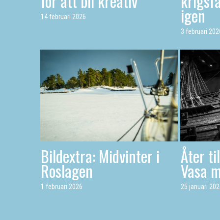
för att bli kreativ
krigsfa
igen
14 februari 2026
3 februari 202
Bildextra: Midvinter i
Åter ti
Roslagen
Vasa 
1 februari 2026
25 januari 20