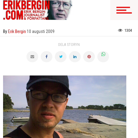
1304
By
Erik Bergin
10 augusti 2009
DELA STORYN