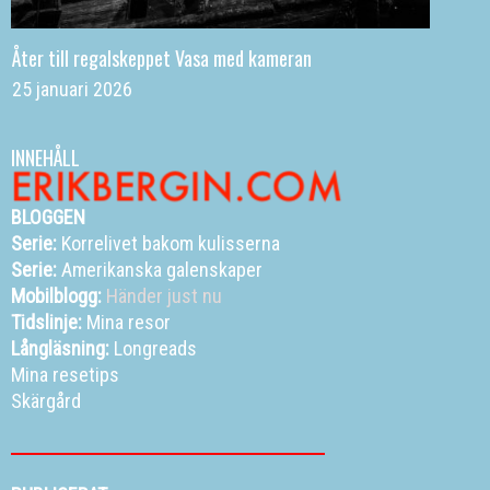
Åter till regalskeppet Vasa med kameran
25 januari 2026
INNEHÅLL
BLOGGEN
Serie:
Korrelivet bakom kulisserna
Serie:
Amerikanska galenskaper
Mobilblogg:
Händer just nu
Tidslinje:
Mina resor
Långläsning:
Longreads
Mina resetips
Skärgård