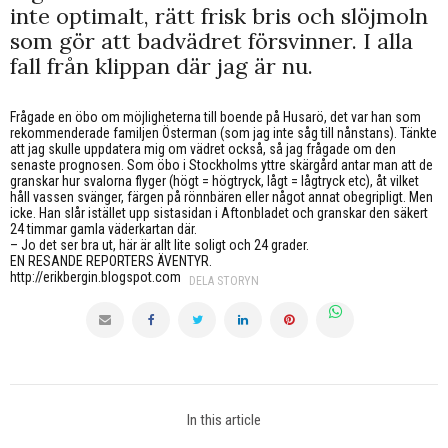
inte optimalt, rätt frisk bris och slöjmoln
som gör att badvädret försvinner. I alla
fall från klippan där jag är nu.
Frågade en öbo om möjligheterna till boende på Husarö, det var han som
rekommenderade familjen Österman (som jag inte såg till nånstans). Tänkte
att jag skulle uppdatera mig om vädret också, så jag frågade om den
senaste prognosen. Som öbo i Stockholms yttre skärgård antar man att de
granskar hur svalorna flyger (högt = högtryck, lågt = lågtryck etc), åt vilket
håll vassen svänger, färgen på rönnbären eller något annat obegripligt. Men
icke. Han slår istället upp sistasidan i Aftonbladet och granskar den säkert
24 timmar gamla väderkartan där.
– Jo det ser bra ut, här är allt lite soligt och 24 grader.
EN RESANDE REPORTERS ÄVENTYR.
http://erikbergin.blogspot.com
DELA STORYN
In this article