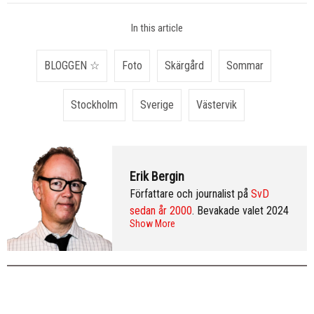
In this article
BLOGGEN ☆
Foto
Skärgård
Sommar
Stockholm
Sverige
Västervik
Erik Bergin
Författare och journalist på
SvD
sedan år 2000
. Bevakade valet 2024
Show More
från Washington DC och var SvD:s
korrespondent i New York 2013–
2016. Arkiv:
publicerade artiklar
. Följ
Erik på
Twitter
och på
LinkedIn
.
Mer
info & CV
.