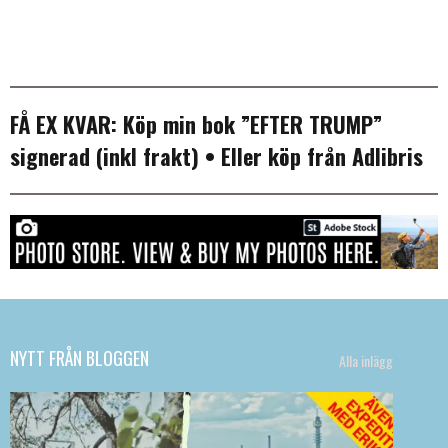
FÅ EX KVAR:
Köp min bok ”EFTER TRUMP”
signerad (inkl frakt)
• Eller köp från
Adlibris
NYTT FRÅN BLOGGEN
Alla inlägg