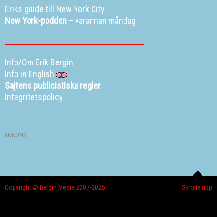
Eriks guide till New York City
New York-podden
– varannan måndag
Info/Om Erik Bergin
Info in English
Sajtens publicistiska regler
Integritetspolicy
ANNONS
Copyright © Bergin Media 2007-2025
Skrolla upp