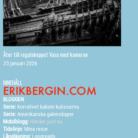
Åter till regalskeppet Vasa med kameran
25 januari 2026
INNEHÅLL
BLOGGEN
Serie:
Korrelivet bakom kulisserna
Serie:
Amerikanska galenskaper
Mobilblogg:
Händer just nu
Tidslinje:
Mina resor
Långläsning:
Longreads