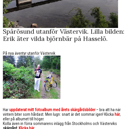
Spårösund utanför Västervik. Lilla bilden:
Erik äter vilda björnbär på Hasselö.
På nya äventyr utanför Västervik
Har
uppdaterat mitt fotoalbum med årets skärgårdsbilder
– bra att ha när
vintern biter som hårdast. Men lugn: snart är det sommar igen! Klicka
här
,
eller på albumet till höger.
Kolla även in förra sommarens inlägg från Stockholms och Västerviks
skärgård
:
Klicka här
.