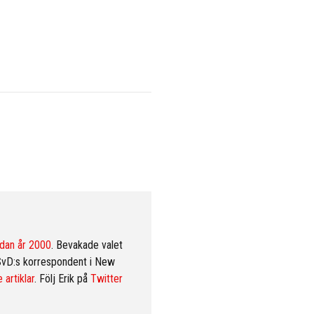
dan år 2000
. Bevakade valet
SvD:s korrespondent i New
 artiklar
. Följ Erik på
Twitter