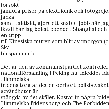
försökt
jämföra priser på elektrionik och fotogrej
jacka
samt, faktiskt, gjort ett snabbt jobb när ja
ikväll har jag bokat boende i Shanghai och
en tripp
till Kinesiska muren som blir av imorgon (om
Ska
bli spännande.
Det är den av kommunistpartiet kontroller
nationalförsamling i Peking nu, inleddes ida
Himmelska
fridens torg är det en oerhört polisbevakni
sevärdheter är
stängda av det skälet. Kastar in några bild
Himmelska fridens torg och The Forbidden 