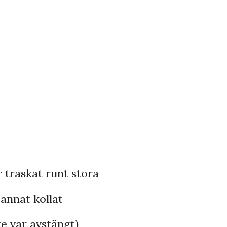
r traskat runt stora
 annat kollat
e var avstängt),