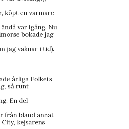
or, köpt en varmare
g ändå var igång. Nu
 imorse bokade jag
 jag vaknar i tid).
ade årliga Folkets
g, så runt
ng. En del
er från bland annat
City, kejsarens