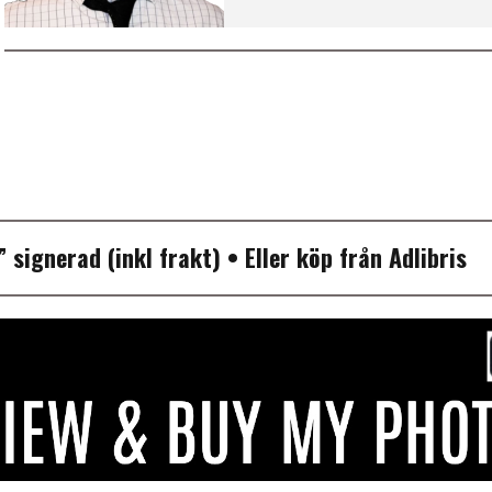
P”
signerad (inkl frakt)
• Eller köp från
Adlibris