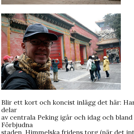
Blir ett kort och koncist inlägg det här: Ha
delar
av centrala Peking igår och idag och bland
Förbjudna
staden, Himmelska fridens torg (när det int