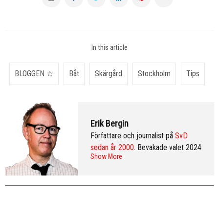
In this article
BLOGGEN ☆
Båt
Skärgård
Stockholm
Tips
Erik Bergin
Författare och journalist på
SvD
sedan år 2000
. Bevakade valet 2024
Show More
från Washington DC och var SvD:s
korrespondent i New York 2013–
2016. Arkiv:
publicerade artiklar
. Följ
Erik på
Twitter
och på
LinkedIn
.
Mer
info & CV
.