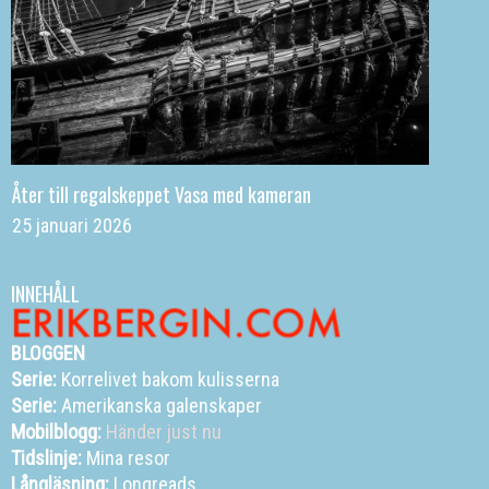
Åter till regalskeppet Vasa med kameran
25 januari 2026
INNEHÅLL
BLOGGEN
Serie:
Korrelivet bakom kulisserna
Serie:
Amerikanska galenskaper
Mobilblogg:
Händer just nu
Tidslinje:
Mina resor
Långläsning:
Longreads