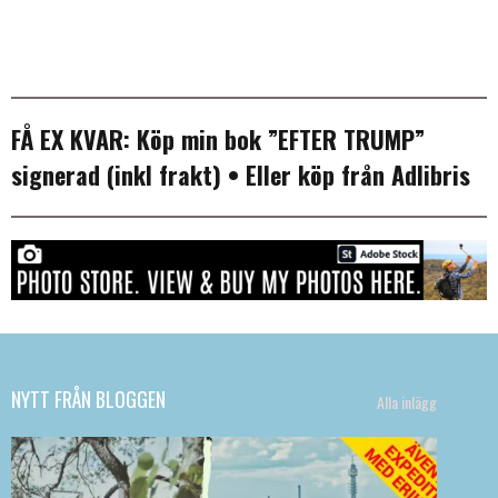
FÅ EX KVAR:
Köp min bok ”EFTER TRUMP”
signerad (inkl frakt)
• Eller köp från
Adlibris
NYTT FRÅN BLOGGEN
Alla inlägg