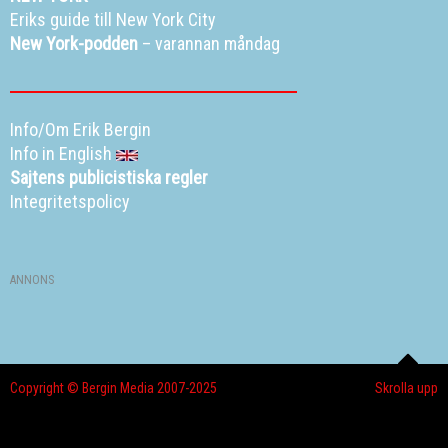
Eriks guide till New York City
New York-podden
– varannan måndag
Info/Om Erik Bergin
Info in English
Sajtens publicistiska regler
Integritetspolicy
ANNONS
Copyright © Bergin Media 2007-2025
Skrolla upp