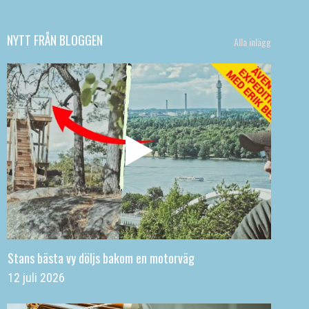
NYTT FRÅN BLOGGEN
Alla inlägg
Stans bästa vy döljs bakom en motorväg
12 juli 2026