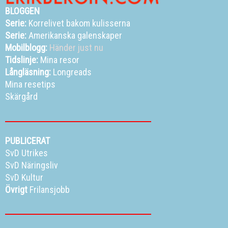
BLOGGEN
Serie:
Korrelivet bakom kulisserna
Serie:
Amerikanska galenskaper
Mobilblogg:
Händer just nu
Tidslinje:
Mina resor
Långläsning:
Longreads
Mina resetips
Skärgård
PUBLICERAT
SvD Utrikes
SvD Näringsliv
SvD Kultur
Övrigt
Frilansjobb