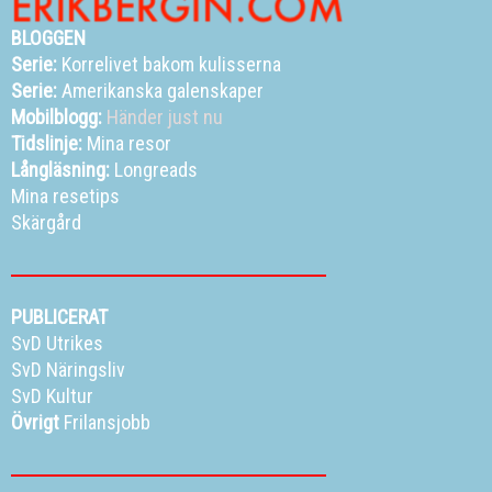
BLOGGEN
Serie:
Korrelivet bakom kulisserna
Serie:
Amerikanska galenskaper
Mobilblogg:
Händer just nu
Tidslinje:
Mina resor
Långläsning:
Longreads
Mina resetips
Skärgård
PUBLICERAT
SvD Utrikes
SvD Näringsliv
SvD Kultur
Övrigt
Frilansjobb