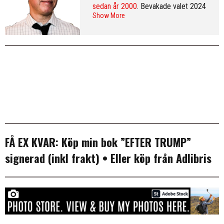
sedan år 2000
. Bevakade valet 2024
Show More
från Washington DC och var SvD:s
korrespondent i New York 2013–
2016. Arkiv:
publicerade artiklar
. Följ
Erik på
Twitter
och på
LinkedIn
.
Mer
info & CV
.
FÅ EX KVAR:
Köp min bok ”EFTER TRUMP”
signerad (inkl frakt)
• Eller köp från
Adlibris