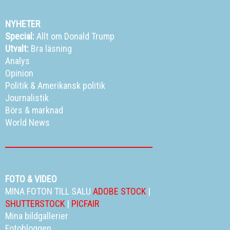
NYHETER
Special:
Allt om Donald Trump
Utvalt:
Bra läsning
Analys
Opinion
Politik
&
Amerikansk politik
Journalistik
Börs & marknad
World News
FOTO & VIDEO
MINA FOTON TILL SALU
ADOBE STOCK
|
SHUTTERSTOCK
|
PICFAIR
Mina bildgallerier
Fotobloggen