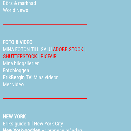
Börs & marknad
World News
FOTO & VIDEO
MINA FOTON TILL SALU
ADOBE STOCK
|
SHUTTERSTOCK
|
PICFAIR
Mina bildgallerier
Fotobloggen
ErikBergin TV:
Mina videor
Mer video
NEW YORK
Eriks guide till New York City
New York-podden
– varannan måndag