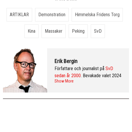
ARTIKLAR
Demonstration
Himmelska Fridens Torg
Kina
Massaker
Peking
SvD
Erik Bergin
Författare och journalist på
SvD
sedan år 2000
. Bevakade valet 2024
Show More
från Washington DC och var SvD:s
korrespondent i New York 2013–
2016. Arkiv:
publicerade artiklar
. Följ
Erik på
Twitter
och på
LinkedIn
.
Mer
info & CV
.