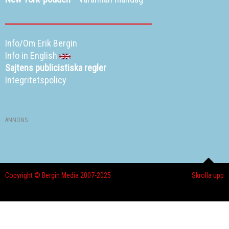
Info/Om Erik Bergin
Info in English
Sajtens publicistiska regler
Integritetspolicy
ANNONS
Copyright © Bergin Media 2007-2025
Skrolla upp
Bloggen
Mina bildgallerier
TV
Resetips
Alla dessa resor
Eriks New York
Info