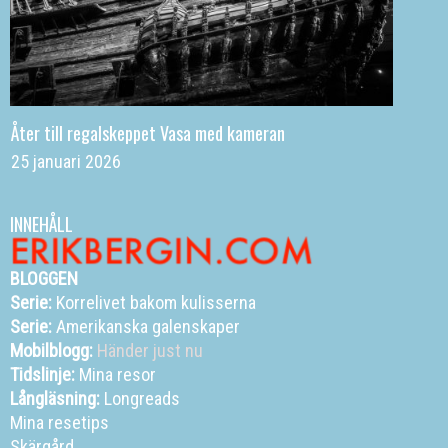
Åter till regalskeppet Vasa med kameran
25 januari 2026
INNEHÅLL
BLOGGEN
Serie:
Korrelivet bakom kulisserna
Serie:
Amerikanska galenskaper
Mobilblogg:
Händer just nu
Tidslinje:
Mina resor
Långläsning:
Longreads
Mina resetips
Skärgård