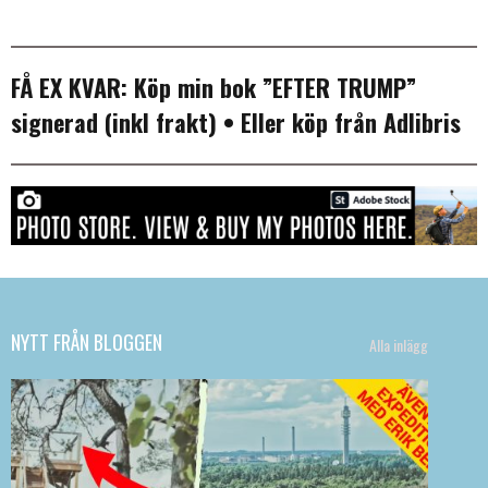
FÅ EX KVAR:
Köp min bok ”EFTER TRUMP”
signerad (inkl frakt)
• Eller köp från
Adlibris
NYTT FRÅN BLOGGEN
Alla inlägg