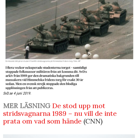
SvD.se 4 juni 2019.
MER LÄSNING
De stod upp mot
stridsvagnarna 1989 – nu vill de inte
prata om vad som hände
(CNN)