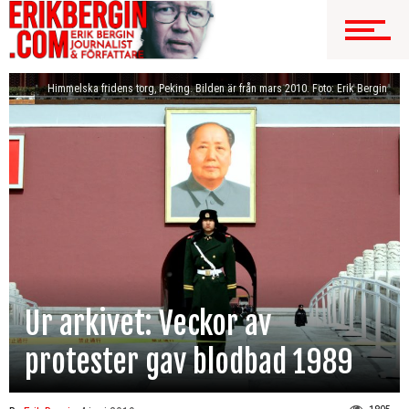
Himmelska fridens torg, Peking. Bilden är från mars 2010. Foto: Erik Bergin
Ur arkivet: Veckor av
protester gav blodbad 1989