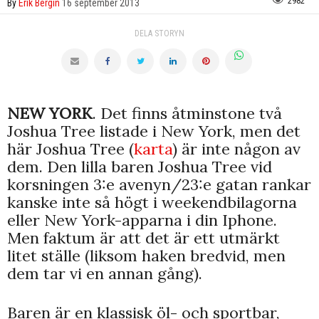
2982
By
Erik Bergin
16 september 2013
DELA STORYN
NEW YORK
. Det finns åtminstone två
Joshua Tree listade i New York, men det
här Joshua Tree (
karta
) är inte någon av
dem. Den lilla baren Joshua Tree vid
korsningen 3:e avenyn/23:e gatan rankar
kanske inte så högt i weekendbilagorna
eller New York-apparna i din Iphone.
Men faktum är att det är ett utmärkt
litet ställe (liksom haken bredvid, men
dem tar vi en annan gång).
Baren är en klassisk öl- och sportbar,