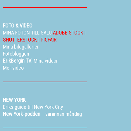
FOTO & VIDEO
MINA FOTON TILL SALU
ADOBE STOCK
|
SHUTTERSTOCK
|
PICFAIR
Mina bildgallerier
Fotobloggen
ErikBergin TV:
Mina videor
Mer video
NEW YORK
Eriks guide till New York City
New York-podden
– varannan måndag