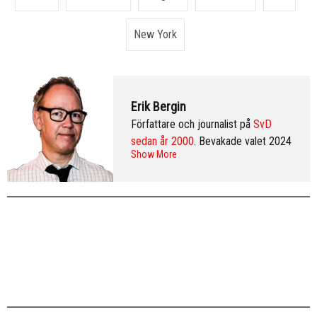
New York
Erik Bergin
Författare och journalist på
SvD
sedan år 2000
. Bevakade valet 2024
Show More
från Washington DC och var SvD:s
korrespondent i New York 2013–
2016. Arkiv:
publicerade artiklar
. Följ
Erik på
Twitter
och på
LinkedIn
.
Mer
info & CV
.