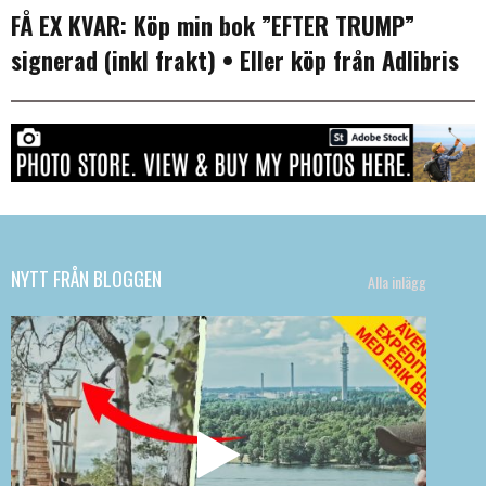
FÅ EX KVAR:
Köp min bok ”EFTER TRUMP”
signerad (inkl frakt)
• Eller köp från
Adlibris
NYTT FRÅN BLOGGEN
Alla inlägg