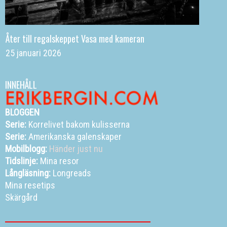
Åter till regalskeppet Vasa med kameran
25 januari 2026
INNEHÅLL
BLOGGEN
Serie:
Korrelivet bakom kulisserna
Serie:
Amerikanska galenskaper
Mobilblogg:
Händer just nu
Tidslinje:
Mina resor
Långläsning:
Longreads
Mina resetips
Skärgård