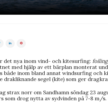
 det nya inom vind- och kitesurfing:
foiling
tnet med hjälp av ett bärplan monterat und
s både inom bland annat windsurfing och ki
e drakliknande segel (kite) som ger dragkraf
jag strax norr om Sandhamn söndag 23 augu
rs som drog nytta av sydvinden på 7-8 m/s.