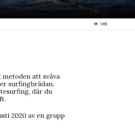
1495
, metoden att sväva
er surfingbrädan.
tesurfing, där du
t.
sti 2020 av en grupp