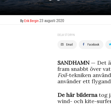
23 augusti 2020
By
Erik Bergin
DELA STORYN
Email
Facebook
SANDHAMN
— Det är
fram snabbt över vat
Foil
-tekniken använd
använder ett flygand
De här bilderna
tog 
wind- och kite-surfe