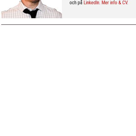
och på
LinkedIn
.
Mer info & CV
.