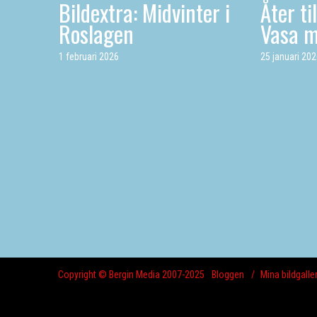
Bildextra: Midvinter i
Åter ti
Roslagen
Vasa 
1 februari 2026
25 januari 20
Copyright © Bergin Media 2007-2025
Bloggen
Mina bildgaller