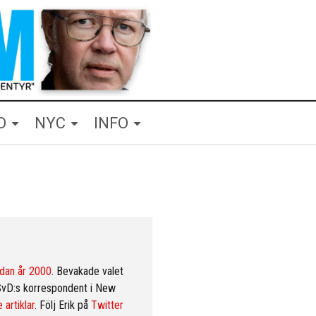
O
NYC
INFO
dan år 2000
. Bevakade valet
SvD:s korrespondent i New
 artiklar
. Följ Erik på
Twitter