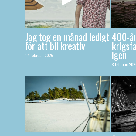
Jag tog en månad ledigt
400-år
för att bli kreativ
krigsfa
igen
14 februari 2026
3 februari 202