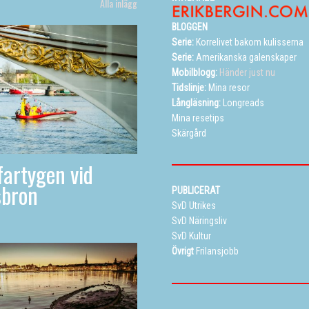
Alla inlägg
BLOGGEN
Serie:
Korrelivet bakom kulisserna
Serie:
Amerikanska galenskaper
Mobilblogg:
Händer just nu
Tidslinje:
Mina resor
Långläsning:
Longreads
Mina resetips
Skärgård
artygen vid
sbron
PUBLICERAT
SvD Utrikes
SvD Näringsliv
SvD Kultur
Övrigt
Frilansjobb