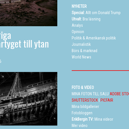
NYHETER
Special:
Allt om Donald Trump
Utvalt:
Bra läsning
Analys
iga
Opinion
Politik
&
Amerikansk politik
rtyget till ytan
Journalistik
Börs & marknad
World News
6
FOTO & VIDEO
MINA FOTON TILL SALU
ADOBE STO
SHUTTERSTOCK
|
PICFAIR
Mina bildgallerier
Fotobloggen
ErikBergin TV:
Mina videor
Mer video