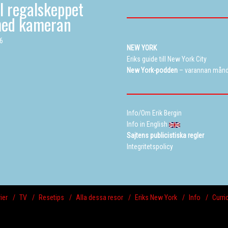
ll regalskeppet
med kameran
26
NEW YORK
Eriks guide till New York City
New York-podden
– varannan mån
Info/Om Erik Bergin
Info in English
Sajtens publicistiska regler
Integritetspolicy
ier
TV
Resetips
Alla dessa resor
Eriks New York
Info
Curri