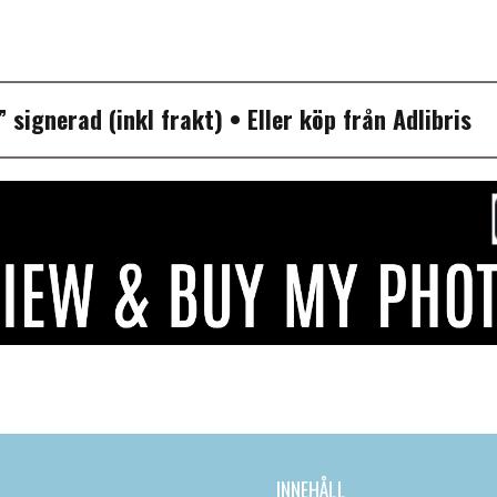
P”
signerad (inkl frakt)
• Eller köp från
Adlibris
INNEHÅLL