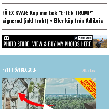
FÅ EX KVAR:
Köp min bok ”EFTER TRUMP”
signerad (inkl frakt)
• Eller köp från
Adlibris
NYTT FRÅN BLOGGEN
Alla inlägg