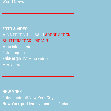
World News
FOTO & VIDEO
MINA FOTON TILL SALU
ADOBE STOCK
|
SHUTTERSTOCK
|
PICFAIR
Mina bildgallerier
Fotobloggen
ErikBergin TV:
Mina videor
Mer video
NEW YORK
Eriks guide till New York City
New York-podden
– varannan måndag