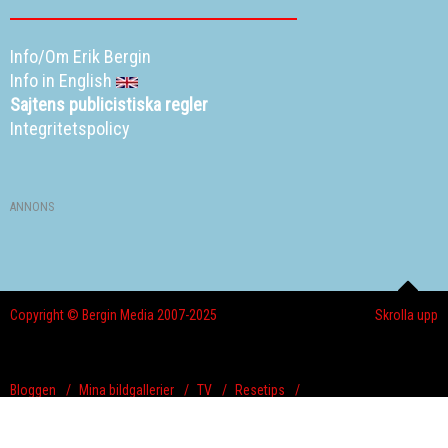
Info/Om Erik Bergin
Info in English
Sajtens publicistiska regler
Integritetspolicy
ANNONS
Copyright © Bergin Media 2007-2025
Skrolla upp
Bloggen
Mina bildgallerier
TV
Resetips
Alla dessa resor
Eriks New York
Info
Curriculum vitae
Kontakta Erik
Info in English