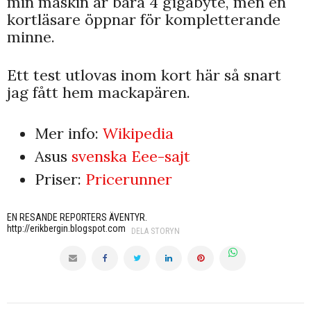
min maskin är bara 4 gigabyte, men en
kortläsare öppnar för kompletterande
minne.
Ett test utlovas inom kort här så snart
jag fått hem mackapären.
Mer info:
Wikipedia
Asus
svenska Eee-sajt
Priser:
Pricerunner
EN RESANDE REPORTERS ÄVENTYR.
http://erikbergin.blogspot.com
DELA STORYN