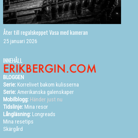
Åter till regalskeppet Vasa med kameran
25 januari 2026
INNEHÅLL
BLOGGEN
Serie:
Korrelivet bakom kulisserna
Serie:
Amerikanska galenskaper
Mobilblogg:
Händer just nu
Tidslinje:
Mina resor
Långläsning:
Longreads
Mina resetips
Skärgård