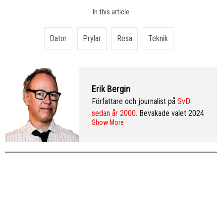
In this article
Dator
Prylar
Resa
Teknik
Erik Bergin
Författare och journalist på
SvD
sedan år 2000
. Bevakade valet 2024
Show More
från Washington DC och var SvD:s
korrespondent i New York 2013–
2016. Arkiv:
publicerade artiklar
. Följ
Erik på
Twitter
och på
LinkedIn
.
Mer
info & CV
.