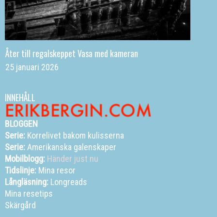
Åter till regalskeppet Vasa med kameran
25 januari 2026
INNEHÅLL
BLOGGEN
Serie:
Korrelivet bakom kulisserna
Serie:
Amerikanska galenskaper
Mobilblogg:
Händer just nu
Tidslinje:
Mina resor
Långläsning:
Longreads
Mina resetips
Skärgård