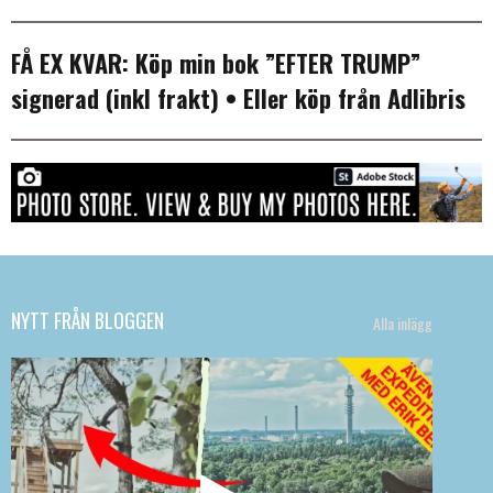
FÅ EX KVAR:
Köp min bok ”EFTER TRUMP”
signerad (inkl frakt)
• Eller köp från
Adlibris
NYTT FRÅN BLOGGEN
Alla inlägg