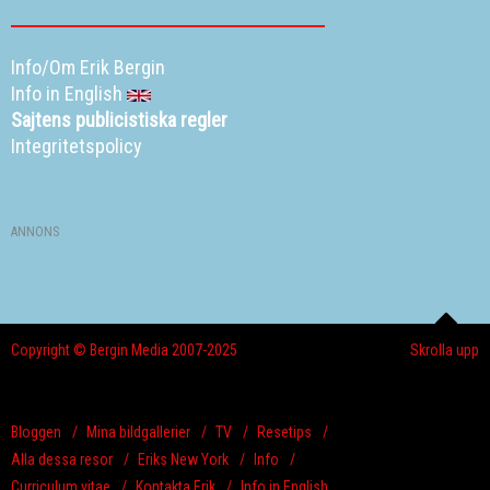
Info/Om Erik Bergin
Info in English
Sajtens publicistiska regler
Integritetspolicy
ANNONS
Copyright © Bergin Media 2007-2025
Skrolla upp
Bloggen
Mina bildgallerier
TV
Resetips
Alla dessa resor
Eriks New York
Info
Curriculum vitae
Kontakta Erik
Info in English