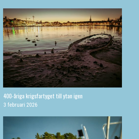
400-åriga krigsfartyget till ytan igen
3 februari 2026