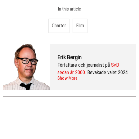
In this article
Charter
Film
Erik Bergin
Författare och journalist på
SvD
sedan år 2000
. Bevakade valet 2024
Show More
från Washington DC och var SvD:s
korrespondent i New York 2013–
2016. Arkiv:
publicerade artiklar
. Följ
Erik på
Twitter
och på
LinkedIn
.
Mer
info & CV
.