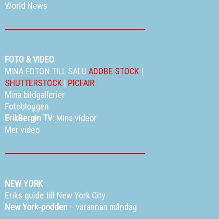
World News
FOTO & VIDEO
MINA FOTON TILL SALU
ADOBE STOCK
|
SHUTTERSTOCK
|
PICFAIR
Mina bildgallerier
Fotobloggen
ErikBergin TV:
Mina videor
Mer video
NEW YORK
Eriks guide till New York City
New York-podden
– varannan måndag