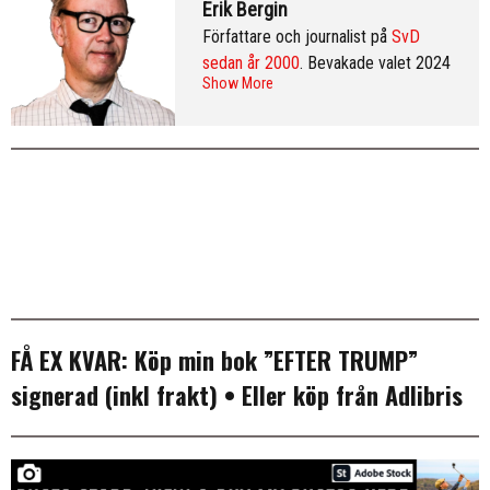
Erik Bergin
Författare och journalist på
SvD
sedan år 2000
. Bevakade valet 2024
Show More
från Washington DC och var SvD:s
korrespondent i New York 2013–
2016. Arkiv:
publicerade artiklar
. Följ
Erik på
Twitter
och på
LinkedIn
.
Mer
info & CV
.
FÅ EX KVAR:
Köp min bok ”EFTER TRUMP”
signerad (inkl frakt)
• Eller köp från
Adlibris