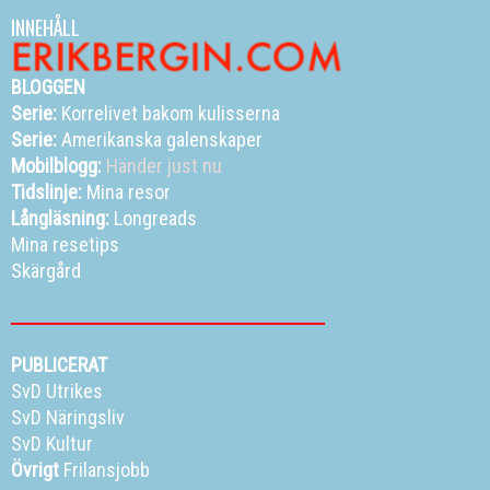
INNEHÅLL
BLOGGEN
Serie:
Korrelivet bakom kulisserna
Serie:
Amerikanska galenskaper
Mobilblogg:
Händer just nu
Tidslinje:
Mina resor
Långläsning:
Longreads
Mina resetips
Skärgård
PUBLICERAT
SvD Utrikes
SvD Näringsliv
SvD Kultur
Övrigt
Frilansjobb