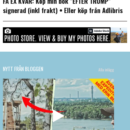
FÅ EX KVAR:
Köp min bok ”EFTER TRUMP”
signerad (inkl frakt)
• Eller köp från
Adlibris
NYTT FRÅN BLOGGEN
Alla inlägg