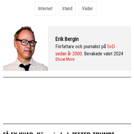
Internet
Irland
Väder
Erik Bergin
Författare och journalist på
SvD
sedan år 2000
. Bevakade valet 2024
Show More
från Washington DC och var SvD:s
korrespondent i New York 2013–
2016. Arkiv:
publicerade artiklar
. Följ
Erik på
Twitter
och på
LinkedIn
.
Mer
info & CV
.