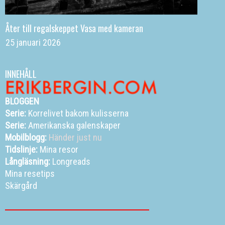
Åter till regalskeppet Vasa med kameran
25 januari 2026
INNEHÅLL
BLOGGEN
Serie:
Korrelivet bakom kulisserna
Serie:
Amerikanska galenskaper
Mobilblogg:
Händer just nu
Tidslinje:
Mina resor
Långläsning:
Longreads
Mina resetips
Skärgård