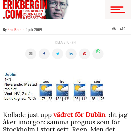
1470
By
Erik Bergin
9 juli 2009
DELA STORYN
Kollade just upp
vädret för Dublin
, dit jag
åker imorgon: samma prognos som för
Stockholm i stort sett. Regn. Men det