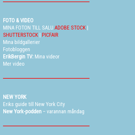
FOTO & VIDEO
MINA FOTON TILL SALU
ADOBE STOCK
|
SHUTTERSTOCK
|
PICFAIR
Mina bildgallerier
Fotobloggen
ErikBergin TV:
Mina videor
Mer video
NEW YORK
Eriks guide till New York City
New York-podden
– varannan måndag