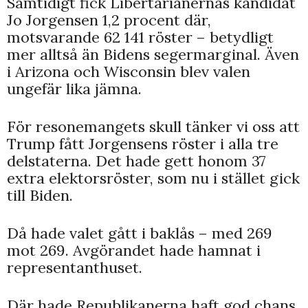
Samtidigt fick Libertarianernas kandidat
Jo Jorgensen 1,2 procent där,
motsvarande 62 141 röster – betydligt
mer alltså än Bidens segermarginal. Även
i Arizona och Wisconsin blev valen
ungefär lika jämna.
För resonemangets skull tänker vi oss att
Trump fått Jorgensens röster i alla tre
delstaterna. Det hade gett honom 37
extra elektorsröster, som nu i stället gick
till Biden.
Då hade valet gått i baklås – med 269
mot 269. Avgörandet hade hamnat i
representanthuset.
Där hade Republikanerna haft god chans