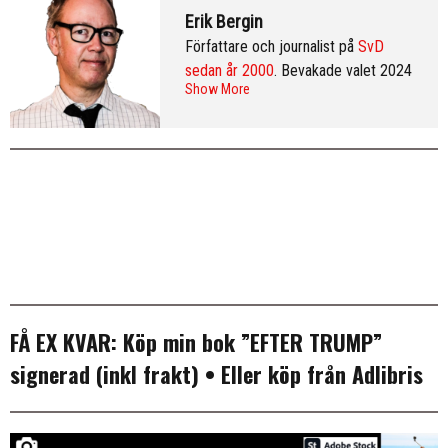
Erik Bergin
Författare och journalist på
SvD
sedan år 2000
. Bevakade valet 2024
Show More
från Washington DC och var SvD:s
korrespondent i New York 2013–
2016. Arkiv:
publicerade artiklar
. Följ
Erik på
Twitter
och på
LinkedIn
.
Mer
info & CV
.
FÅ EX KVAR:
Köp min bok ”EFTER TRUMP”
signerad (inkl frakt)
• Eller köp från
Adlibris