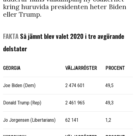
kring huruvida presidenten heter Biden
eller Trump.
FAKTA
Så jämnt blev valet 2020 i tre avgörande
delstater
GEORGIA
VÄLJARRÖSTER
PROCENT
Joe Biden (Dem)
2 474 601
49,5
Donald Trump (Rep)
2 461 965
49,3
Jo Jorgensen (Libertarians)
62 141
1,2