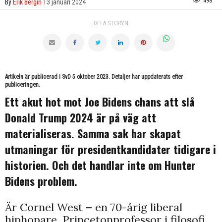
498
By
Erik Bergin
13 januari 2024
DELA STORYN
Artikeln är
publicerad i SvD 5 oktober 2023
. Detaljer har uppdaterats efter
publiceringen.
Ett akut hot mot Joe Bidens chans att slå
Donald Trump 2024 är på väg att
materialiseras. Samma sak har skapat
utmaningar för presidentkandidater tidigare i
historien. Och det handlar inte om Hunter
Bidens problem.
Är Cornel West
–
en 70-årig liberal
hiphopare, Princetonprofessor i filosofi