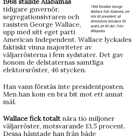
1968 ställde Alabamas
1968 försökte George
tidigare guvernör,
Wallace från Alabama, om
segregationsivraren och
inte bli president, så
åtminstone blockera för
rasisten George Wallace,
andra att bli det. Foto:
upp med sitt eget parti
Wikipedia
American Independent. Wallace lyckades
faktiskt vinna majoriteter av
väljarrösterna i fem sydstater. Det gav
honom de delstaternas samtliga
elektorsröster, 46 stycken.
Han vann förstås inte presidentposten.
Men han kom en bra bit mot ett annat
mål.
Wallace fick totalt
nära tio miljoner
väljarröster, motsvarande 13,5 procent.
Dessa hämtade han från både