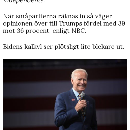
När småpartierna räknas in så väger
opinionen över till Trumps fördel med 39
mot 36 procent, enligt NBC.
Bidens kalkyl ser plötsligt lite blekare ut.