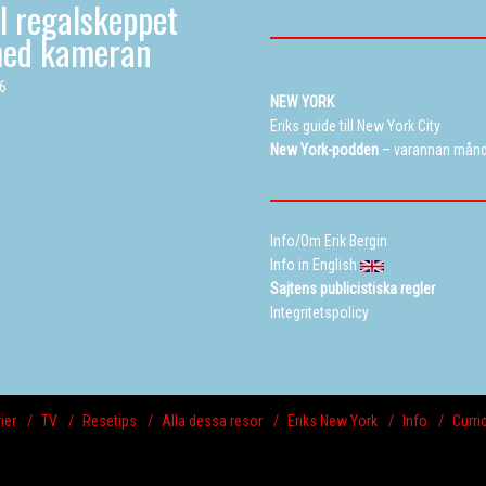
ll regalskeppet
med kameran
26
NEW YORK
Eriks guide till New York City
New York-podden
– varannan mån
Info/Om Erik Bergin
Info in English
Sajtens publicistiska regler
Integritetspolicy
ier
TV
Resetips
Alla dessa resor
Eriks New York
Info
Curri