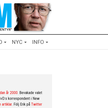
O
NYC
INFO
dan år 2000
. Bevakade valet
SvD:s korrespondent i New
 artiklar
. Följ Erik på
Twitter