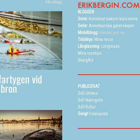
Alla inlägg
BLOGGEN
Serie:
Korrelivet bakom kulisserna
Serie:
Amerikanska galenskaper
Mobilblogg:
Händer just nu
Tidslinje:
Mina resor
Långläsning:
Longreads
Mina resetips
Skärgård
artygen vid
sbron
PUBLICERAT
SvD Utrikes
SvD Näringsliv
SvD Kultur
Övrigt
Frilansjobb