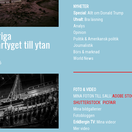
NYHETER
Special:
Allt om Donald Trump
Utvalt:
Bra läsning
Analys
iga
Opinion
Politik
&
Amerikansk politik
rtyget till ytan
Journalistik
Börs & marknad
World News
6
FOTO & VIDEO
MINA FOTON TILL SALU
ADOBE STO
SHUTTERSTOCK
|
PICFAIR
Mina bildgallerier
Fotobloggen
ErikBergin TV:
Mina videor
Mer video