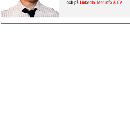
och på
LinkedIn
.
Mer info & CV
.