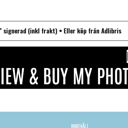
P”
signerad (inkl frakt)
• Eller köp från
Adlibris
INNEHÅLL