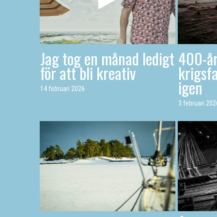
Jag tog en månad ledigt
400-år
för att bli kreativ
krigsfa
igen
14 februari 2026
3 februari 202