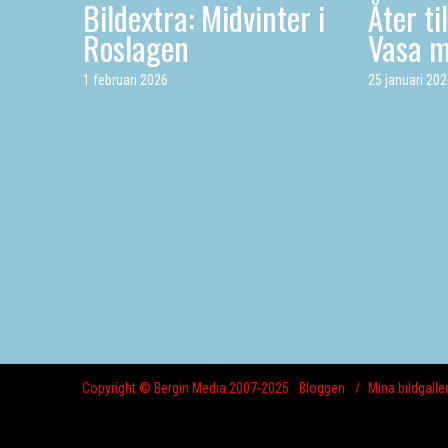
Bildextra: Midvinter i
Åter ti
Roslagen
Vasa 
1 februari 2026
25 januari 20
Copyright © Bergin Media 2007-2025
Bloggen
Mina bildgaller