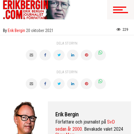
229
By
Erik Bergin
20 oktober 2021
DELA STORYN
DELA STORYN
Erik Bergin
Författare och journalist på
SvD
sedan år 2000
. Bevakade valet 2024