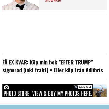
Show More
från Washington DC och var SvD:s
korrespondent i New York 2013–
2016. Arkiv:
publicerade artiklar
. Följ
Erik på
Twitter
och på
LinkedIn
.
Mer
info & CV
.
FÅ EX KVAR:
Köp min bok ”EFTER TRUMP”
signerad (inkl frakt)
• Eller köp från
Adlibris