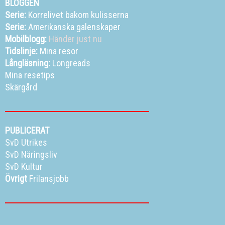
BLOGGEN
Serie:
Korrelivet bakom kulisserna
Serie:
Amerikanska galenskaper
Mobilblogg:
Händer just nu
Tidslinje:
Mina resor
Långläsning:
Longreads
Mina resetips
Skärgård
PUBLICERAT
SvD Utrikes
SvD Näringsliv
SvD Kultur
Övrigt
Frilansjobb