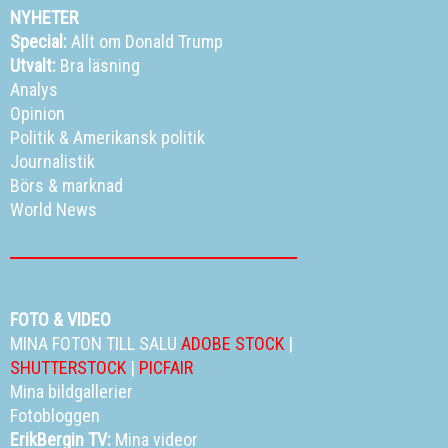
NYHETER
Special:
Allt om Donald Trump
Utvalt:
Bra läsning
Analys
Opinion
Politik
&
Amerikansk politik
Journalistik
Börs & marknad
World News
FOTO & VIDEO
MINA FOTON TILL SALU
ADOBE STOCK
|
SHUTTERSTOCK
|
PICFAIR
Mina bildgallerier
Fotobloggen
ErikBergin TV:
Mina videor