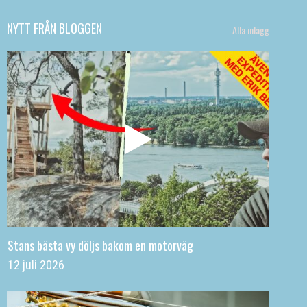
NYTT FRÅN BLOGGEN
Alla inlägg
Stans bästa vy döljs bakom en motorväg
12 juli 2026