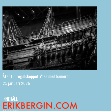
Åter till regalskeppet Vasa med kameran
25 januari 2026
INNEHÅLL