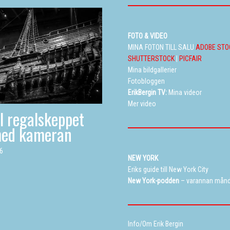
FOTO & VIDEO
MINA FOTON TILL SALU
ADOBE STO
SHUTTERSTOCK
|
PICFAIR
Mina bildgallerier
Fotobloggen
ErikBergin TV:
Mina videor
Mer video
ll regalskeppet
med kameran
26
NEW YORK
Eriks guide till New York City
New York-podden
– varannan mån
Info/Om Erik Bergin