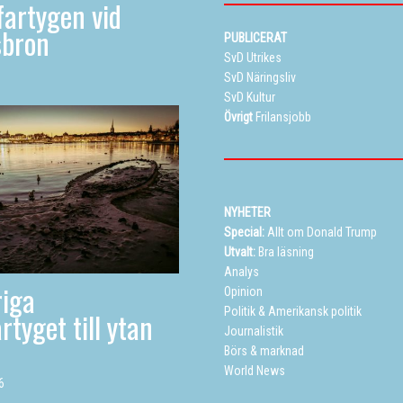
artygen vid
sbron
PUBLICERAT
SvD Utrikes
SvD Näringsliv
SvD Kultur
Övrigt
Frilansjobb
NYHETER
Special:
Allt om Donald Trump
Utvalt:
Bra läsning
Analys
iga
Opinion
Politik
&
Amerikansk politik
rtyget till ytan
Journalistik
Börs & marknad
World News
6