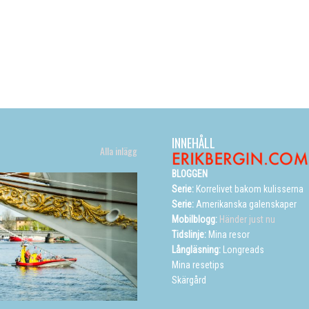
INNEHÅLL
Alla inlägg
BLOGGEN
Serie:
Korrelivet bakom kulisserna
Serie:
Amerikanska galenskaper
Mobilblogg:
Händer just nu
Tidslinje:
Mina resor
Långläsning:
Longreads
Mina resetips
Skärgård