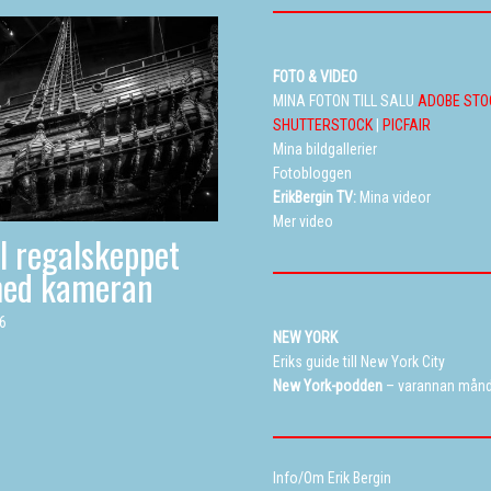
FOTO & VIDEO
MINA FOTON TILL SALU
ADOBE STO
SHUTTERSTOCK
|
PICFAIR
Mina bildgallerier
Fotobloggen
ErikBergin TV:
Mina videor
Mer video
ll regalskeppet
med kameran
26
NEW YORK
Eriks guide till New York City
New York-podden
– varannan mån
Info/Om Erik Bergin