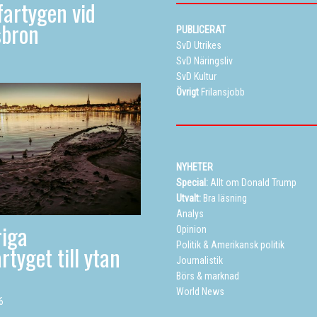
artygen vid
sbron
PUBLICERAT
SvD Utrikes
SvD Näringsliv
SvD Kultur
Övrigt
Frilansjobb
NYHETER
Special:
Allt om Donald Trump
Utvalt:
Bra läsning
Analys
iga
Opinion
Politik
&
Amerikansk politik
rtyget till ytan
Journalistik
Börs & marknad
World News
6