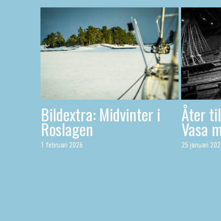
Bildextra: Midvinter i
Åter ti
Roslagen
Vasa 
1 februari 2026
25 januari 20