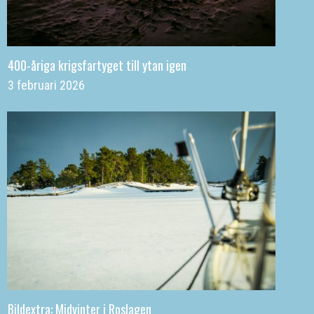
400-åriga krigsfartyget till ytan igen
3 februari 2026
Bildextra: Midvinter i Roslagen