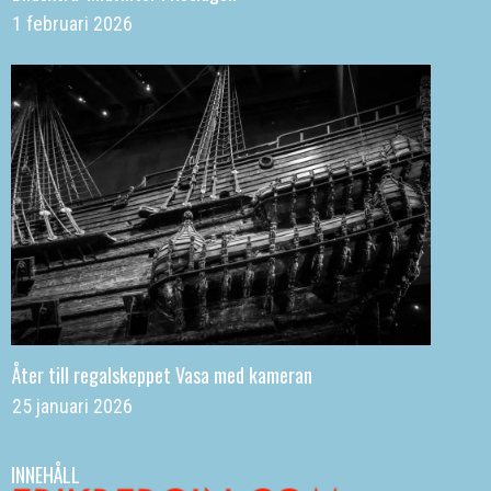
1 februari 2026
Åter till regalskeppet Vasa med kameran
25 januari 2026
INNEHÅLL