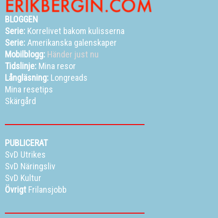
BLOGGEN
Serie:
Korrelivet bakom kulisserna
Serie:
Amerikanska galenskaper
Mobilblogg:
Händer just nu
Tidslinje:
Mina resor
Långläsning:
Longreads
Mina resetips
Skärgård
PUBLICERAT
SvD Utrikes
SvD Näringsliv
SvD Kultur
Övrigt
Frilansjobb