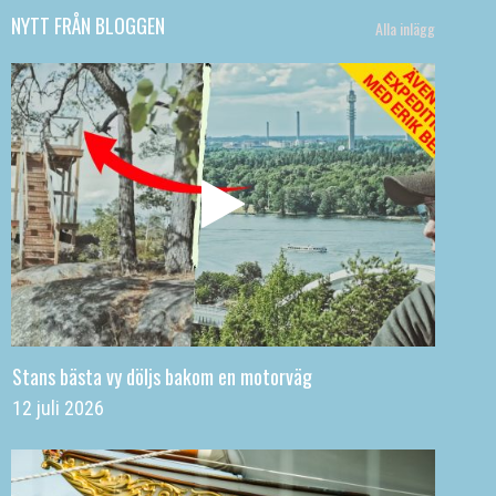
NYTT FRÅN BLOGGEN
Alla inlägg
Stans bästa vy döljs bakom en motorväg
12 juli 2026