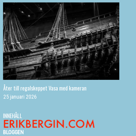
Åter till regalskeppet Vasa med kameran
25 januari 2026
INNEHÅLL
BLOGGEN