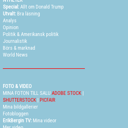
Special:
Allt om Donald Trump
Utvalt:
Bra läsning
Analys
Opinion
Politik
&
Amerikansk politik
Journalistik
Börs & marknad
World News
FOTO & VIDEO
MINA FOTON TILL SALU
ADOBE STOCK
|
SHUTTERSTOCK
|
PICFAIR
Mina bildgallerier
Fotobloggen
ErikBergin TV:
Mina videor
Mer video