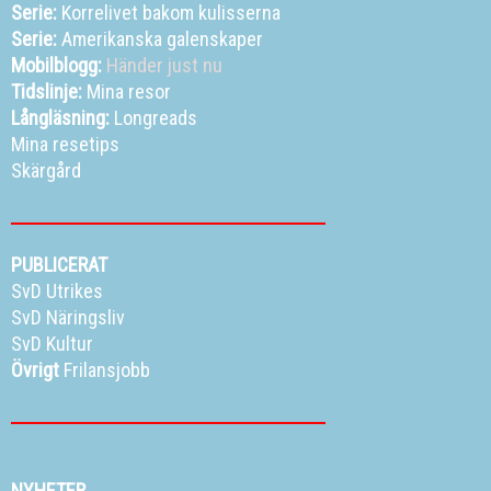
Serie:
Korrelivet bakom kulisserna
Serie:
Amerikanska galenskaper
Mobilblogg:
Händer just nu
Tidslinje:
Mina resor
Långläsning:
Longreads
Mina resetips
Skärgård
PUBLICERAT
SvD Utrikes
SvD Näringsliv
SvD Kultur
Övrigt
Frilansjobb
NYHETER