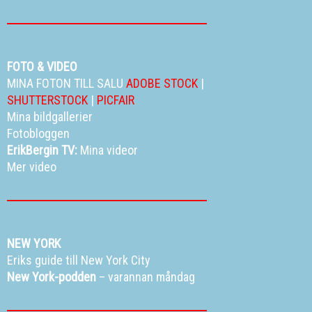
FOTO & VIDEO
MINA FOTON TILL SALU
ADOBE STOCK
|
SHUTTERSTOCK
|
PICFAIR
Mina bildgallerier
Fotobloggen
ErikBergin TV:
Mina videor
Mer video
NEW YORK
Eriks guide till New York City
New York-podden
– varannan måndag