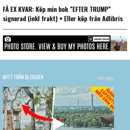
FÅ EX KVAR:
Köp min bok ”EFTER TRUMP”
signerad (inkl frakt)
• Eller köp från
Adlibris
NYTT FRÅN BLOGGEN
Alla inlägg