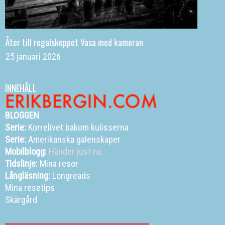
Åter till regalskeppet Vasa med kameran
25 januari 2026
INNEHÅLL
BLOGGEN
Serie:
Korrelivet bakom kulisserna
Serie:
Amerikanska galenskaper
Mobilblogg:
Händer just nu
Tidslinje:
Mina resor
Långläsning:
Longreads
Mina resetips
Skärgård