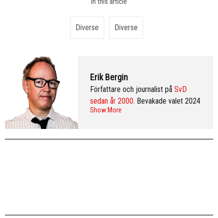
In this article
Diverse
Diverse
Erik Bergin
Författare och journalist på
SvD
sedan år 2000
. Bevakade valet 2024
Show More
från Washington DC och var SvD:s
korrespondent i New York 2013–
2016. Arkiv:
publicerade artiklar
. Följ
Erik på
Twitter
och på
LinkedIn
.
Mer
info & CV
.