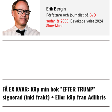
Erik Bergin
Författare och journalist på
SvD
sedan år 2000
. Bevakade valet 2024
Show More
från Washington DC och var SvD:s
korrespondent i New York 2013–
2016. Arkiv:
publicerade artiklar
. Följ
Erik på
Twitter
och på
LinkedIn
.
Mer
info & CV
.
FÅ EX KVAR:
Köp min bok ”EFTER TRUMP”
signerad (inkl frakt)
• Eller köp från
Adlibris