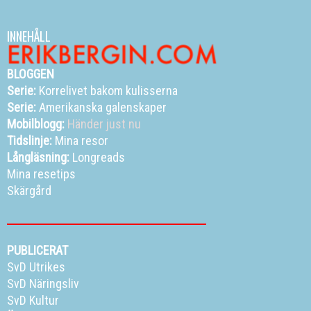
INNEHÅLL
BLOGGEN
Serie:
Korrelivet bakom kulisserna
Serie:
Amerikanska galenskaper
Mobilblogg:
Händer just nu
Tidslinje:
Mina resor
Långläsning:
Longreads
Mina resetips
Skärgård
PUBLICERAT
SvD Utrikes
SvD Näringsliv
SvD Kultur