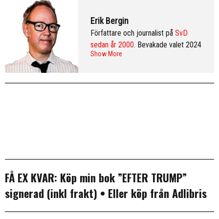
Erik Bergin
Författare och journalist på
SvD
sedan år 2000
. Bevakade valet 2024
Show More
från Washington DC och var SvD:s
korrespondent i New York 2013–
2016. Arkiv:
publicerade artiklar
. Följ
Erik på
Twitter
och på
LinkedIn
.
Mer
info & CV
.
FÅ EX KVAR:
Köp min bok ”EFTER TRUMP”
signerad (inkl frakt)
• Eller köp från
Adlibris