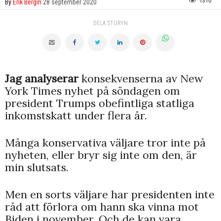
1310
By
Erik Bergin
28 september 2020
DELA STORYN
Jag analyserar
konsekvenserna av New
York Times nyhet på söndagen om
president Trumps obefintliga statliga
inkomstskatt under flera år.
Många konservativa väljare tror inte på
nyheten, eller bryr sig inte om den, är
min slutsats.
Men en sorts väljare har presidenten inte
råd att förlora om hann ska vinna mot
Biden i november. Och de kan vara