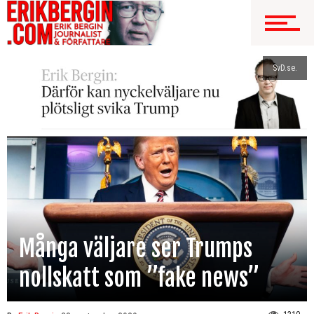
SvD.se.
Många väljare ser Trumps
nollskatt som ”fake news”