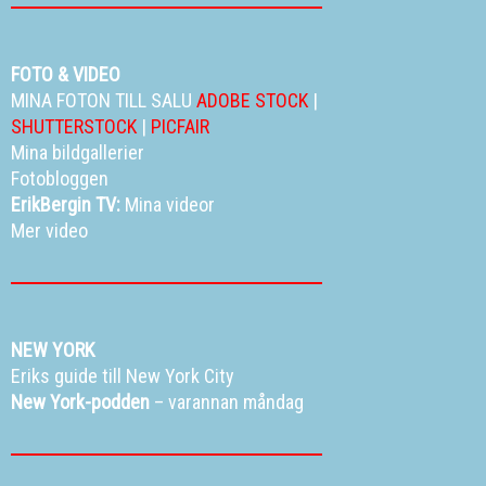
FOTO & VIDEO
MINA FOTON TILL SALU
ADOBE STOCK
|
SHUTTERSTOCK
|
PICFAIR
Mina bildgallerier
Fotobloggen
ErikBergin TV:
Mina videor
Mer video
NEW YORK
Eriks guide till New York City
New York-podden
– varannan måndag