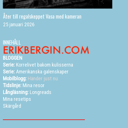
Åter till regalskeppet Vasa med kameran
25 januari 2026
INNEHÅLL
BLOGGEN
Serie:
Korrelivet bakom kulisserna
Serie:
Amerikanska galenskaper
Mobilblogg:
Händer just nu
Tidslinje:
Mina resor
Långläsning:
Longreads
Mina resetips
Skärgård