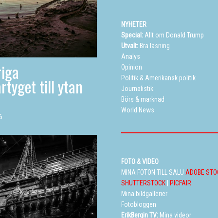
NYHETER
Special:
Allt om Donald Trump
Utvalt:
Bra läsning
Analys
iga
Opinion
Politik
&
Amerikansk politik
rtyget till ytan
Journalistik
Börs & marknad
World News
6
FOTO & VIDEO
MINA FOTON TILL SALU
ADOBE STO
SHUTTERSTOCK
|
PICFAIR
Mina bildgallerier
Fotobloggen
ErikBergin TV:
Mina videor