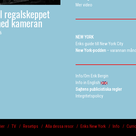
Mer video
ll regalskeppet
med kameran
26
NEW YORK
Eriks guide till New York City
New York-podden
– varannan mån
Info/Om Erik Bergin
Info in English
Sajtens publicistiska regler
Integritetspolicy
ier
TV
Resetips
Alla dessa resor
Eriks New York
Info
Curri