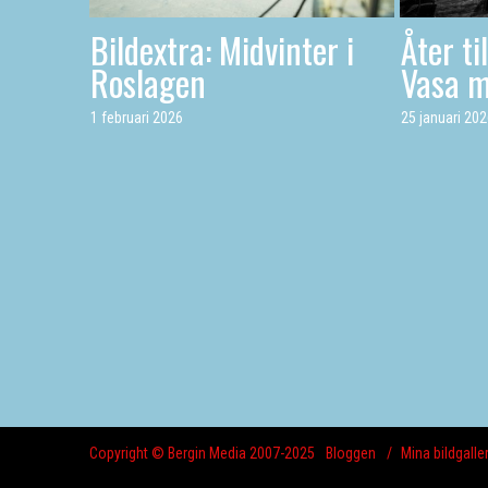
Bildextra: Midvinter i
Åter ti
Roslagen
Vasa 
1 februari 2026
25 januari 20
Copyright © Bergin Media 2007-2025
Bloggen
Mina bildgaller