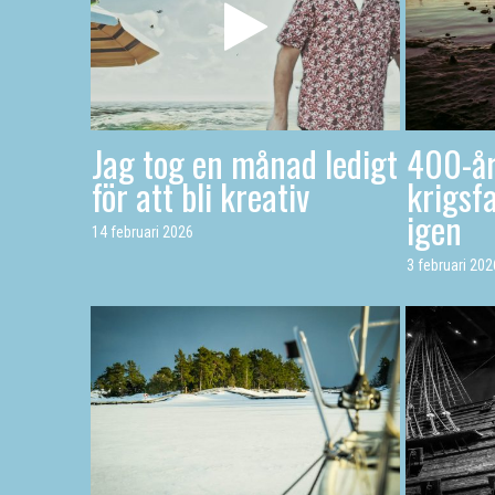
Jag tog en månad ledigt
400-år
för att bli kreativ
krigsfa
igen
14 februari 2026
3 februari 202