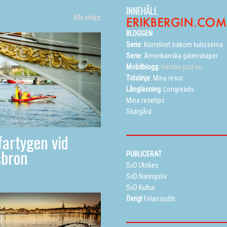
INNEHÅLL
Alla inlägg
BLOGGEN
Serie:
Korrelivet bakom kulisserna
Serie:
Amerikanska galenskaper
Mobilblogg:
Händer just nu
Tidslinje:
Mina resor
Långläsning:
Longreads
Mina resetips
Skärgård
artygen vid
sbron
PUBLICERAT
SvD Utrikes
SvD Näringsliv
SvD Kultur
Övrigt
Frilansjobb