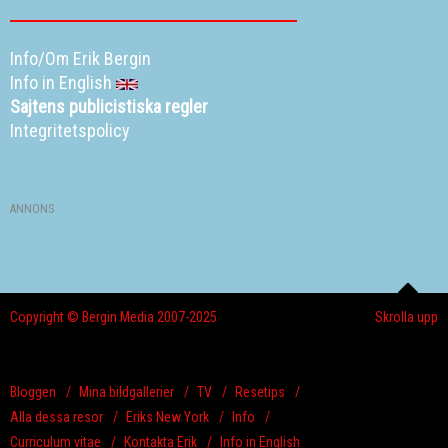
Info/Om Erik Bergin
Info in English
Sajtens publicistiska regler
Integritetspolicy
ANNONS
Copyright © Bergin Media 2007-2025
Skrolla upp
Bloggen
Mina bildgallerier
TV
Resetips
Alla dessa resor
Eriks New York
Info
Curriculum vitae
Kontakta Erik
Info in English