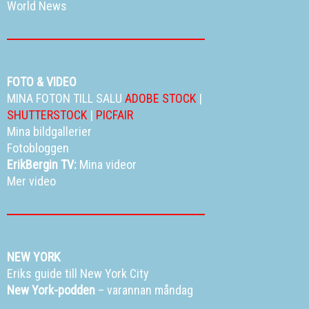
World News
FOTO & VIDEO
MINA FOTON TILL SALU
ADOBE STOCK
|
SHUTTERSTOCK
|
PICFAIR
Mina bildgallerier
Fotobloggen
ErikBergin TV:
Mina videor
Mer video
NEW YORK
Eriks guide till New York City
New York-podden
– varannan måndag