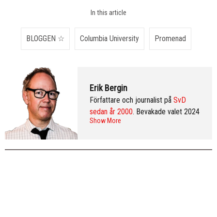
In this article
BLOGGEN ☆
Columbia University
Promenad
Erik Bergin
Författare och journalist på
SvD
sedan år 2000
. Bevakade valet 2024
Show More
från Washington DC och var SvD:s
korrespondent i New York 2013–
2016. Arkiv:
publicerade artiklar
. Följ
Erik på
Twitter
och på
LinkedIn
.
Mer
info & CV
.