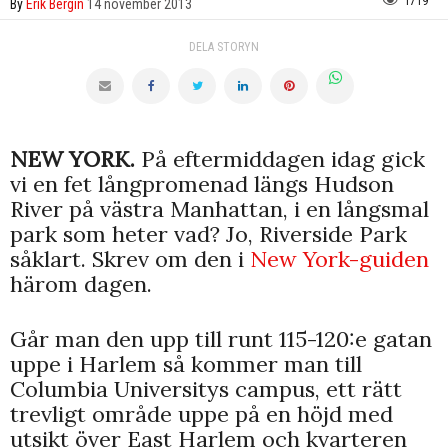
1719
By
Erik Bergin
14 november 2013
DELA STORYN
NEW YORK.
På eftermiddagen idag gick
vi en fet långpromenad längs Hudson
River på västra Manhattan, i en långsmal
park som heter vad? Jo, Riverside Park
såklart. Skrev om den i
New York-guiden
härom dagen.
Går man den upp till runt 115-120:e gatan
uppe i Harlem så kommer man till
Columbia Universitys campus, ett rätt
trevligt område uppe på en höjd med
utsikt över East Harlem och kvarteren