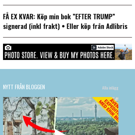
FÅ EX KVAR:
Köp min bok ”EFTER TRUMP”
signerad (inkl frakt)
• Eller köp från
Adlibris
NYTT FRÅN BLOGGEN
Alla inlägg