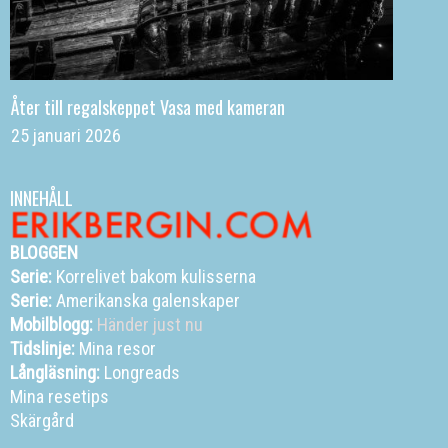
Åter till regalskeppet Vasa med kameran
25 januari 2026
INNEHÅLL
BLOGGEN
Serie:
Korrelivet bakom kulisserna
Serie:
Amerikanska galenskaper
Mobilblogg:
Händer just nu
Tidslinje:
Mina resor
Långläsning:
Longreads
Mina resetips
Skärgård