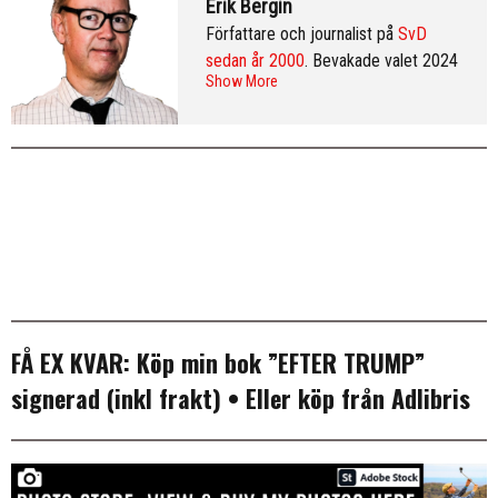
Erik Bergin
Författare och journalist på
SvD
sedan år 2000
. Bevakade valet 2024
Show More
från Washington DC och var SvD:s
korrespondent i New York 2013–
2016. Arkiv:
publicerade artiklar
. Följ
Erik på
Twitter
och på
LinkedIn
.
Mer
info & CV
.
FÅ EX KVAR:
Köp min bok ”EFTER TRUMP”
signerad (inkl frakt)
• Eller köp från
Adlibris