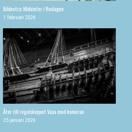
Bildextra: Midvinter i Roslagen
1 februari 2026
Åter till regalskeppet Vasa med kameran
25 januari 2026