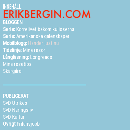
INNEHÅLL
BLOGGEN
Serie:
Korrelivet bakom kulisserna
Serie:
Amerikanska galenskaper
Mobilblogg:
Händer just nu
Tidslinje:
Mina resor
Långläsning:
Longreads
Mina resetips
Skärgård
PUBLICERAT
SvD Utrikes
SvD Näringsliv
SvD Kultur
Övrigt
Frilansjobb