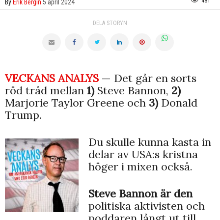
481
By
Erik Bergin
5 april 2024
DELA STORYN
VECKANS ANALYS
— Det går en sorts
röd tråd mellan
1)
Steve Bannon,
2)
Marjorie Taylor Greene och
3)
Donald
Trump.
Du skulle kunna kasta in
delar av USA:s kristna
höger i mixen också.
Steve Bannon är den
politiska aktivisten och
poddaren långt ut till