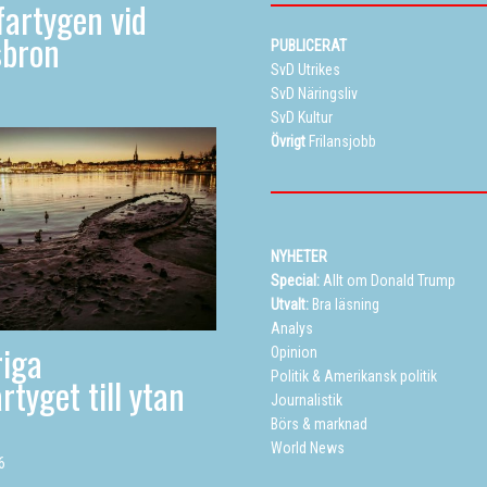
artygen vid
sbron
PUBLICERAT
SvD Utrikes
SvD Näringsliv
SvD Kultur
Övrigt
Frilansjobb
NYHETER
Special:
Allt om Donald Trump
Utvalt:
Bra läsning
Analys
iga
Opinion
Politik
&
Amerikansk politik
rtyget till ytan
Journalistik
Börs & marknad
World News
6