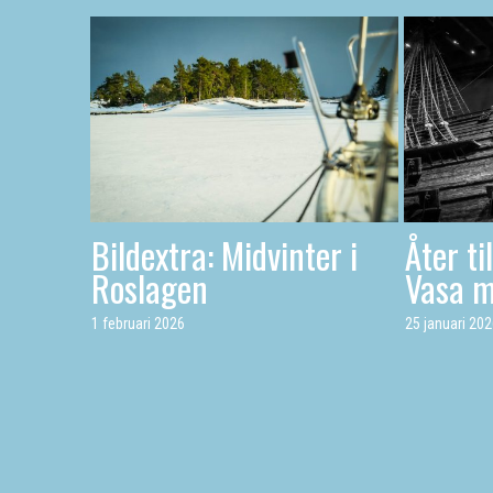
Bildextra: Midvinter i
Åter ti
Roslagen
Vasa 
1 februari 2026
25 januari 20