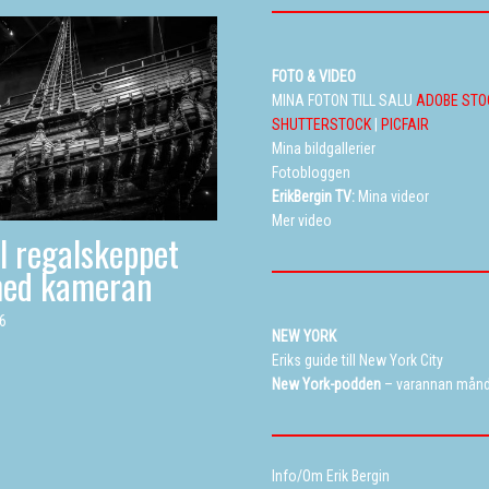
FOTO & VIDEO
MINA FOTON TILL SALU
ADOBE STO
SHUTTERSTOCK
|
PICFAIR
Mina bildgallerier
Fotobloggen
ErikBergin TV:
Mina videor
Mer video
ll regalskeppet
med kameran
26
NEW YORK
Eriks guide till New York City
New York-podden
– varannan mån
Info/Om Erik Bergin