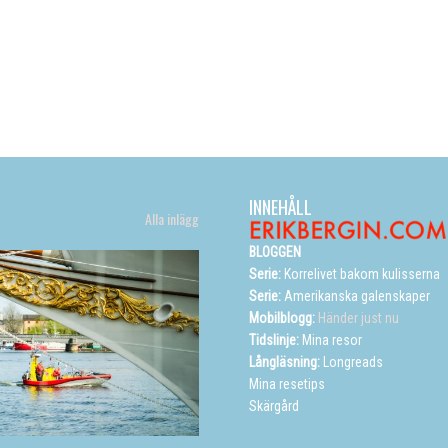
INNEHÅLL
Alla inlägg
BLOGGEN
Serie:
Korrelivet bakom kulisserna
Serie:
Amerikanska galenskaper
Mobilblogg:
Händer just nu
Tidslinje:
Mina resor
Långläsning:
Longreads
Mina resetips
Skärgård