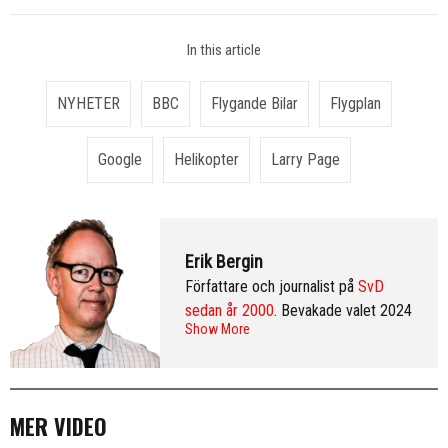
In this article
NYHETER
BBC
Flygande Bilar
Flygplan
Google
Helikopter
Larry Page
Erik Bergin
Författare och journalist på
SvD
sedan år 2000
. Bevakade valet 2024
Show More
från Washington DC och var SvD:s
korrespondent i New York 2013–
2016. Arkiv:
publicerade artiklar
. Följ
Erik på
Twitter
och på
LinkedIn
.
Mer
MER VIDEO
info & CV
.