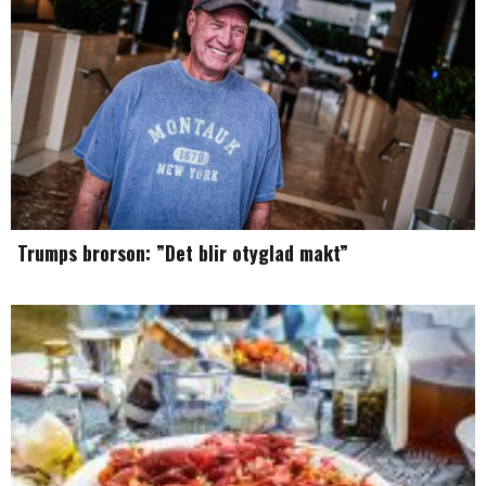
Trumps brorson: ”Det blir otyglad makt”