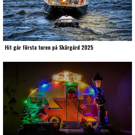
Hit går första turen på Skärgård 2025