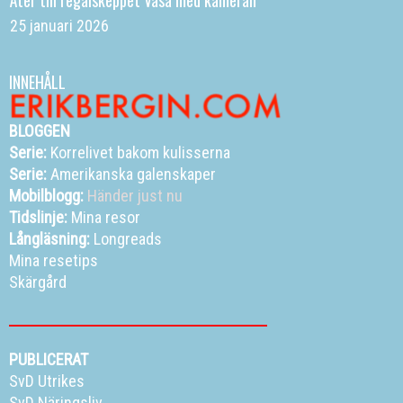
Åter till regalskeppet Vasa med kameran
25 januari 2026
INNEHÅLL
BLOGGEN
Serie:
Korrelivet bakom kulisserna
Serie:
Amerikanska galenskaper
Mobilblogg:
Händer just nu
Tidslinje:
Mina resor
Långläsning:
Longreads
Mina resetips
Skärgård
PUBLICERAT
SvD Utrikes
SvD Näringsliv