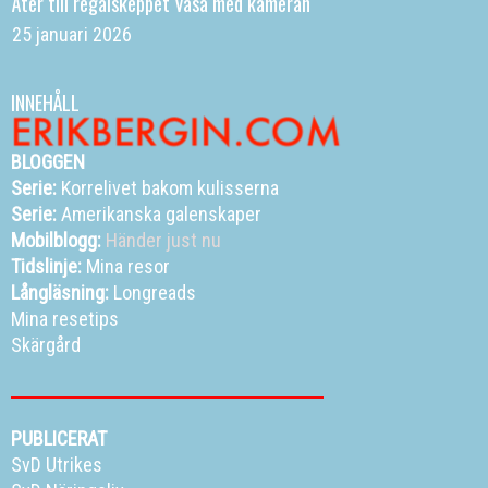
Åter till regalskeppet Vasa med kameran
25 januari 2026
INNEHÅLL
BLOGGEN
Serie:
Korrelivet bakom kulisserna
Serie:
Amerikanska galenskaper
Mobilblogg:
Händer just nu
Tidslinje:
Mina resor
Långläsning:
Longreads
Mina resetips
Skärgård
PUBLICERAT
SvD Utrikes